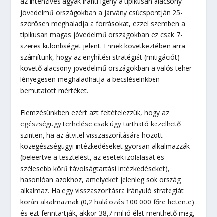
az intenzíves ágyak iránti igény a tipikusan alacsony
jövedelmű országokban a járvány csúcspontján 25-
szörösen meghaladja a forrásokat, ezzel szemben a
tipikusan magas jövedelmű országokban ez csak 7-
szeres különbséget jelent. Ennek következtében arra
számítunk, hogy az enyhítési stratégiát (mitigációt)
követő alacsony jövedelmű országokban a valós teher
lényegesen meghaladhatja a becsléseinkben
bemutatott mértéket.
Elemzésünkben ezért azt feltételezzük, hogy az
egészségügy terhelése csak úgy tartható kezelhető
szinten, ha az átvitel visszaszorítására hozott
közegészségügyi intézkedéseket gyorsan alkalmazzák
(beleértve a tesztelést, az esetek izolálását és
szélesebb körű távolságtartási intézkedéseket),
hasonlóan azokhoz, amelyeket jelenleg sok ország
alkalmaz. Ha egy visszaszorításra irányuló stratégiát
korán alkalmaznak (0,2 halálozás 100 000 főre hetente)
és ezt fenntartják, akkor 38,7 millió élet menthető meg,