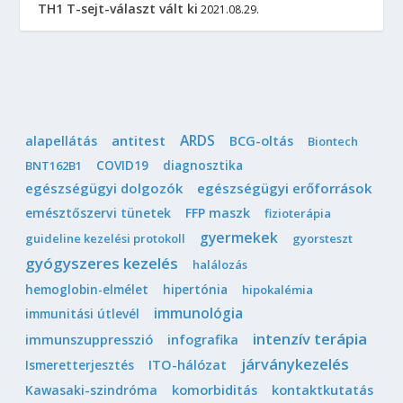
TH1 T-sejt-választ vált ki
2021.08.29.
ARDS
antitest
alapellátás
BCG-oltás
Biontech
COVID19
diagnosztika
BNT162B1
egészségügyi dolgozók
egészségügyi erőforrások
emésztőszervi tünetek
FFP maszk
fizioterápia
gyermekek
guideline kezelési protokoll
gyorsteszt
gyógyszeres kezelés
halálozás
hemoglobin-elmélet
hipertónia
hipokalémia
immunológia
immunitási útlevél
intenzív terápia
immunszuppresszió
infografika
járványkezelés
Ismeretterjesztés
ITO-hálózat
Kawasaki-szindróma
komorbiditás
kontaktkutatás