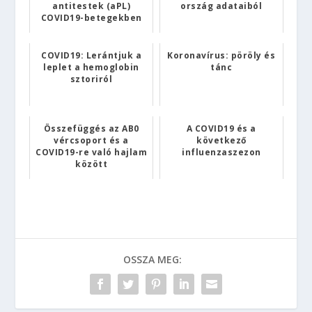
antitestek (aPL)
ország adataiból
COVID19-betegekben
COVID19: Lerántjuk a
Koronavírus: pöröly és
leplet a hemoglobin
tánc
sztoriról
Összefüggés az AB0
A COVID19 és a
vércsoport és a
következő
COVID19-re való hajlam
influenzaszezon
között
OSSZA MEG: