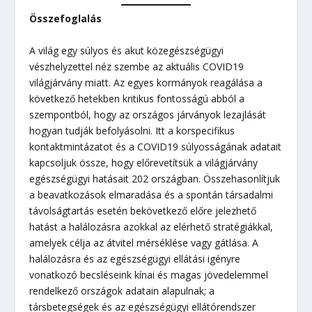
Összefoglalás
A világ egy súlyos és akut közegészségügyi
vészhelyzettel néz szembe az aktuális COVID19
világjárvány miatt. Az egyes kormányok reagálása a
következő hetekben kritikus fontosságú abból a
szempontból, hogy az országos járványok lezajlását
hogyan tudják befolyásolni. Itt a korspecifikus
kontaktmintázatot és a COVID19 súlyosságának adatait
kapcsoljuk össze, hogy előrevetítsük a világjárvány
egészségügyi hatásait 202 országban. Összehasonlítjuk
a beavatkozások elmaradása és a spontán társadalmi
távolságtartás esetén bekövetkező előre jelezhető
hatást a halálozásra azokkal az elérhető stratégiákkal,
amelyek célja az átvitel mérséklése vagy gátlása. A
halálozásra és az egészségügyi ellátási igényre
vonatkozó becsléseink kínai és magas jövedelemmel
rendelkező országok adatain alapulnak; a
társbetegségek és az egészségügyi ellátórendszer