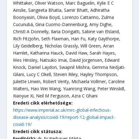
Whittaker, Oliver Watson, Marc Baguelin, Kylie E C
Ainslie, Sangeeta Bhatia, Samir Bhatt, Adhiratha
Boonyasiri, Olivia Boyd, Lorenzo Cattarino, Zulma
Cucunubá, Gina Cuomo-Dannenburg, Amy Dighe,
Christl A Donnelly, Ilaria Dorigatti, Sabine van Elsland,
Rich FitzJohn, Seth Flaxman, Han Fu, Katy Gaythorpe,
Lily Geidelberg, Nicholas Grassly, Will Green, Arran
Hamlet, Katharina Hauck, David Haw, Sarah Hayes,
Wes Hinsley, Natsuko Imai, David Jorgensen, Edward
Knock, Daniel Laydon, Swapnil Mishra, Gemma Nedjati-
Gilani, Lucy C Okell, Steven Riley, Hayley Thompson,
Juliette Unwin, Robert Verity, Michaela Vollmer, Caroline
Walters, Hao Wei Wang, Yuanrong Wang, Peter Winskill,
Xiaoyue Xi, Neil M Ferguson, Azra C Ghani
Eredeti cikk elérhetősége:
https://www.imperial.ac.uk/mrc-global-infectious-
disease-analysis/covid-19/report-12-global-impact-
covid-19/
Eredeti cikk státusza:
Fordító(k):
dr. Eszterbauer Márta