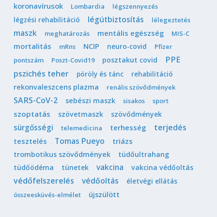
koronavírusok
Lombardia
légszennyezés
légútbiztosítás
légzési rehabilitáció
lélegeztetés
maszk
mentális egészség
meghatározás
MIS-C
mortalitás
NCIP
neuro-covid
mRns
Pfizer
PPE
posztakut covid
pontszám
Poszt-Covid19
pszichés teher
pöröly és tánc
rehabilitáció
rekonvaleszcens plazma
renális szövődmények
SARS-CoV-2
sebészi maszk
sisakos
sport
szoptatás
szövetmaszk
szövődmények
sürgősségi
terjedés
terhesség
telemedicina
Tomas Pueyo
tesztelés
triázs
trombotikus szövődmények
tüdőultrahang
vakcina
tüdőödéma
tünetek
vakcina védőoltás
védőfelszerelés
védőoltás
életvégi ellátás
újszülött
összeesküvés-elmélet