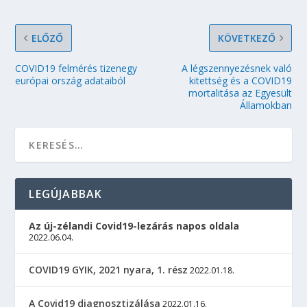
ELŐZŐ
KÖVETKEZŐ
COVID19 felmérés tizenegy
A légszennyezésnek való
európai ország adataiból
kitettség és a COVID19
mortalitása az Egyesült
Államokban
LEGÚJABBAK
Az új-zélandi Covid19-lezárás napos oldala
2022.06.04.
COVID19 GYIK, 2021 nyara, 1. rész
2022.01.18.
A Covid19 diagnosztizálása
2022.01.16.