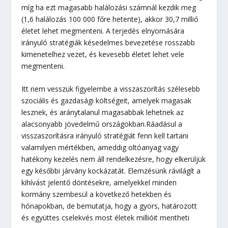
míg ha ezt magasabb halálozási számnál kezdik meg
(1,6 halálozás 100 000 főre hetente), akkor 30,7 millió
életet lehet megmenteni. A terjedés elnyomására
irányuló stratégiák késedelmes bevezetése rosszabb
kimenetelhez vezet, és kevesebb életet lehet vele
megmenteni.
Itt nem vesszük figyelembe a visszaszorítás szélesebb
szociális és gazdasági költségeit, amelyek magasak
lesznek, és aránytalanul magasabbak lehetnek az
alacsonyabb jövedelmű országokban.Ráadásul a
visszaszorításra irányuló stratégiát fenn kell tartani
valamilyen mértékben, ameddig oltóanyag vagy
hatékony kezelés nem áll rendelkezésre, hogy elkerüljük
egy későbbi járvány kockázatát. Elemzésünk rávilágít a
kihívást jelentő döntésekre, amelyekkel minden
kormány szembesül a következő hetekben és
hónapokban, de bemutatja, hogy a gyors, határozott
és együttes cselekvés most életek millióit mentheti