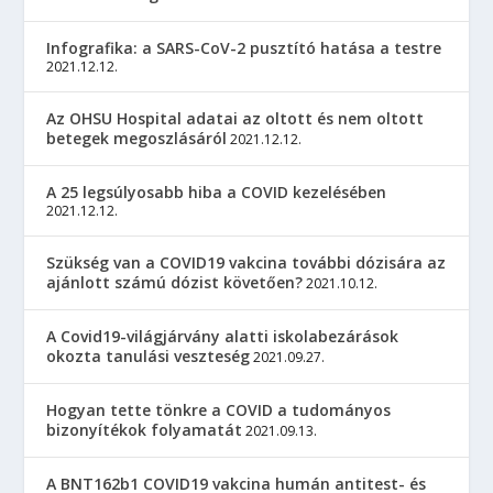
Infografika: a SARS-CoV-2 pusztító hatása a testre
2021.12.12.
Az OHSU Hospital adatai az oltott és nem oltott
betegek megoszlásáról
2021.12.12.
A 25 legsúlyosabb hiba a COVID kezelésében
2021.12.12.
Szükség van a COVID19 vakcina további dózisára az
ajánlott számú dózist követően?
2021.10.12.
A Covid19-világjárvány alatti iskolabezárások
okozta tanulási veszteség
2021.09.27.
Hogyan tette tönkre a COVID a tudományos
bizonyítékok folyamatát
2021.09.13.
A BNT162b1 COVID19 vakcina humán antitest- és