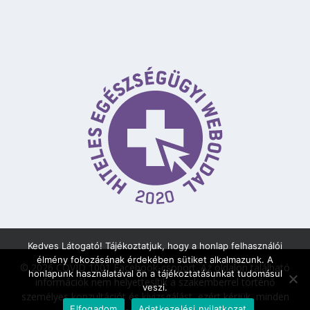
Kedves Látogató! Tájékoztatjuk, hogy a honlap felhasználói
élmény fokozásának érdekében sütiket alkalmazunk. A
© 2026 COVID 1001 Facebook-csoport.
Az oldalon található
honlapunk használatával ön a tájékoztatásunkat tudomásul
információk nem helyettesítik a szakemberrel történő
veszi.
személyes konzultációt és kivizsgálást, ezért kérjük, minden
Elfogadom
Adatkezelési nyilatkozat