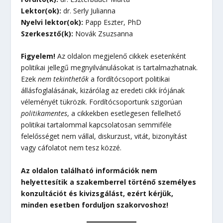
Lektor(ok):
dr. Serly Julianna
Nyelvi lektor(ok):
Papp Eszter, PhD
Szerkesztő(k):
Novák Zsuzsanna
Figyelem!
Az oldalon megjelenő cikkek esetenként
politikai jellegű megnyilvánulásokat is tartalmazhatnak.
Ezek
nem tekinthetők
a fordítócsoport politikai
állásfoglalásának, kizárólag az eredeti cikk írójának
véleményét tükrözik. Fordítócsoportunk szigorúan
politikamentes
, a cikkekben esetlegesen fellelhető
politikai tartalommal kapcsolatosan semmiféle
felelősséget nem vállal, diskurzust, vitát, bizonyítást
vagy cáfolatot nem tesz közzé.
Az oldalon található információk nem
helyettesítik a szakemberrel történő személyes
konzultációt és kivizsgálást, ezért kérjük,
minden esetben forduljon szakorvoshoz!