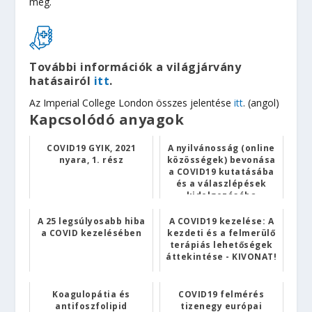
meg.
További információk a világjárvány
hatásairól
itt
.
Az Imperial College London összes jelentése
itt
. (angol)
Kapcsolódó anyagok
COVID19 GYIK, 2021
A nyilvánosság (online
nyara, 1. rész
közösségek) bevonása
a COVID19 kutatásába
és a válaszlépések
kidolgozásába
A 25 legsúlyosabb hiba
A COVID19 kezelése: A
a COVID kezelésében
kezdeti és a felmerülő
terápiás lehetőségek
áttekintése - KIVONAT!
Koagulopátia és
COVID19 felmérés
antifoszfolipid
tizenegy európai