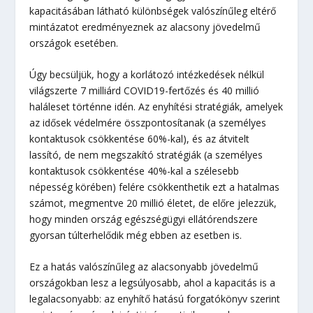
kapacitásában látható különbségek valószínűleg eltérő
mintázatot eredményeznek az alacsony jövedelmű
országok esetében.
Úgy becsüljük, hogy a korlátozó intézkedések nélkül
világszerte 7 milliárd COVID19-fertőzés és 40 millió
haláleset történne idén. Az enyhítési stratégiák, amelyek
az idősek védelmére összpontosítanak (a személyes
kontaktusok csökkentése 60%-kal), és az átvitelt
lassító, de nem megszakító stratégiák (a személyes
kontaktusok csökkentése 40%-kal a szélesebb
népesség körében) felére csökkenthetik ezt a hatalmas
számot, megmentve 20 millió életet, de előre jelezzük,
hogy minden ország egészségügyi ellátórendszere
gyorsan túlterhelődik még ebben az esetben is.
Ez a hatás valószínűleg az alacsonyabb jövedelmű
országokban lesz a legsúlyosabb, ahol a kapacitás is a
legalacsonyabb: az enyhítő hatású forgatókönyv szerint