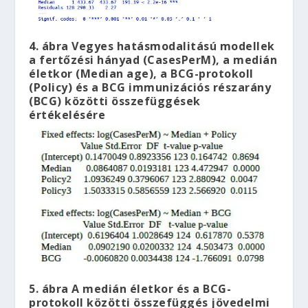
4. ábra Vegyes hatásmodalitású modellek
a fertőzési hányad (CasesPerM), a medián
életkor (Median age), a BCG-protokoll
(Policy) és a BCG immunizációs részarány
(BCG) közötti összefüggések
értékelésére
5. ábra A medián életkor és a BCG-
protokoll közötti összefüggés jövedelmi