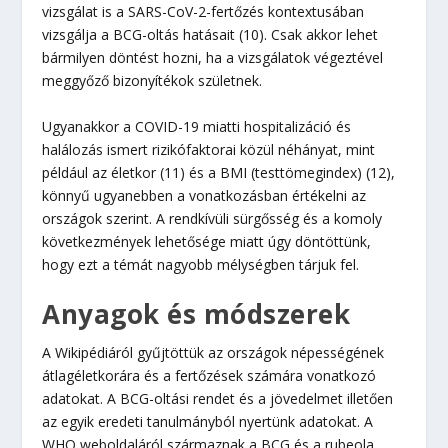
vizsgálat is a SARS-CoV-2-fertőzés kontextusában
vizsgálja a BCG-oltás hatásait (10). Csak akkor lehet
bármilyen döntést hozni, ha a vizsgálatok végeztével
meggyőző bizonyítékok születnek.
Ugyanakkor a COVID-19 miatti hospitalizáció és
halálozás ismert rizikófaktorai közül néhányat, mint
például az életkor (11) és a BMI (testtömegindex) (12),
könnyű ugyanebben a vonatkozásban értékelni az
országok szerint. A rendkívüli sürgősség és a komoly
következmények lehetősége miatt úgy döntöttünk,
hogy ezt a témát nagyobb mélységben tárjuk fel.
Anyagok és módszerek
A Wikipédiáról gyűjtöttük az országok népességének
átlagéletkorára és a fertőzések számára vonatkozó
adatokat. A BCG-oltási rendet és a jövedelmet illetően
az egyik eredeti tanulmányból nyertünk adatokat. A
WHO weboldaláról származnak a BCG és a rubeola