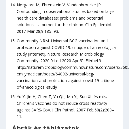
Nørgaard M, Ehrenstein V, Vandenbroucke JP.
Confounding in observational studies based on large
health care databases: problems and potential
solutions – a primer for the clinician. Clin Epidemiol.
2017 Mar 28;9:185–93.
Community NRM. Universal BCG vaccination and
protection against COVID-19: critique of an ecological
study [Internet]. Nature Research Microbiology
Community. 2020 [cited 2020 Apr 3]. Elérhető:
http://naturemicrobiologycommunity.nature.com/users/360
emilymaclean/posts/64892-universal-bcg-
vaccination-and-protection-against-covid-19-critique-
of-anecological-study
Yu Y, Jin H, Chen Z, Yu QL, Ma YJ, Sun XL és mtsai
Children’s vaccines do not induce cross reactivity
against SARS‐CoV. J Clin Pathol. 2007 Feb;60(2):208–
11.
Ábrák és táblázatok