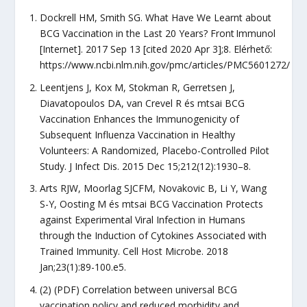
Dockrell HM, Smith SG. What Have We Learnt about
BCG Vaccination in the Last 20 Years? Front Immunol
[Internet]. 2017 Sep 13 [cited 2020 Apr 3];8. Elérhető:
https://www.ncbi.nlm.nih.gov/pmc/articles/PMC5601272/
Leentjens J, Kox M, Stokman R, Gerretsen J,
Diavatopoulos DA, van Crevel R és mtsai BCG
Vaccination Enhances the Immunogenicity of
Subsequent Influenza Vaccination in Healthy
Volunteers: A Randomized, Placebo-Controlled Pilot
Study. J Infect Dis. 2015 Dec 15;212(12):1930–8.
Arts RJW, Moorlag SJCFM, Novakovic B, Li Y, Wang
S-Y, Oosting M és mtsai BCG Vaccination Protects
against Experimental Viral Infection in Humans
through the Induction of Cytokines Associated with
Trained Immunity. Cell Host Microbe. 2018
Jan;23(1):89-100.e5.
(2) (PDF) Correlation between universal BCG
vaccination policy and reduced morbidity and