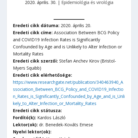
2020. április. 30.
|
Epidemiológia és virológia
Eredeti cikk dátuma:
2020. április 20.
Eredeti cikk címe:
Association Between BCG Policy
and COVID19 Infection Rates is Significantly
Confounded by Age and is Unlikely to Alter Infection or
Mortality Rates
Eredeti cikk szerzői:
Stefan Anchev Kirov (Bristol-
Myers Squibb)
Eredeti cikk elérhetősége:
https://www.researchgate.net/publication/340463940_A
ssociation_Between_BCG_Policy_and_COVID19_Infectio
n_Rates_is_Significantly_Confounded_by_Age_and_is_Unli
kely_to_Alter_Infection_or_Mortality_Rates
Eredeti cikk státusza:
Fordító(k):
Kardos László
Lektor(ok):
dr. Benedek-Kováts Emese
Nyelvi lektor(ok):