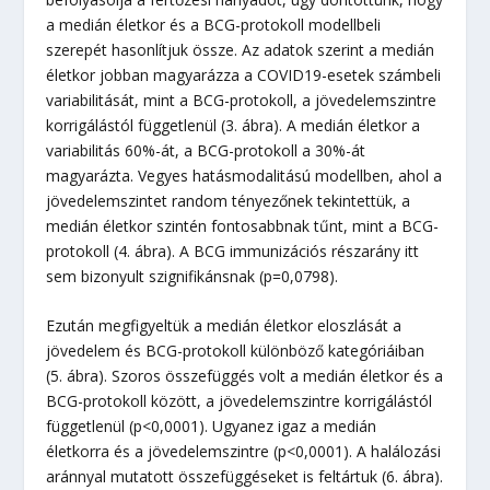
a medián életkor és a BCG-protokoll modellbeli
szerepét hasonlítjuk össze. Az adatok szerint a medián
életkor jobban magyarázza a COVID19-esetek számbeli
variabilitását, mint a BCG-protokoll, a jövedelemszintre
korrigálástól függetlenül (3. ábra). A medián életkor a
variabilitás 60%-át, a BCG-protokoll a 30%-át
magyarázta. Vegyes hatásmodalitású modellben, ahol a
jövedelemszintet random tényezőnek tekintettük, a
medián életkor szintén fontosabbnak tűnt, mint a BCG-
protokoll (4. ábra). A BCG immunizációs részarány itt
sem bizonyult szignifikánsnak (p=0,0798).
Ezután megfigyeltük a medián életkor eloszlását a
jövedelem és BCG-protokoll különböző kategóriáiban
(5. ábra). Szoros összefüggés volt a medián életkor és a
BCG-protokoll között, a jövedelemszintre korrigálástól
függetlenül (p<0,0001). Ugyanez igaz a medián
életkorra és a jövedelemszintre (p<0,0001). A halálozási
aránnyal mutatott összefüggéseket is feltártuk (6. ábra).