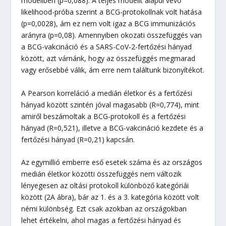
modellben (p=0,088). A teljes modellt alapul vevő
likelihood-próba szerint a BCG-protokollnak volt hatása
(p=0,0028), ám ez nem volt igaz a BCG immunizációs
arányra (p=0,08). Amennyiben okozati összefüggés van
a BCG-vakcináció és a SARS-CoV-2-fertőzési hányad
között, azt várnánk, hogy az összefüggés megmarad
vagy erősebbé válik, ám erre nem találtunk bizonyítékot.
A Pearson korreláció a medián életkor és a fertőzési
hányad között szintén jóval magasabb (R=0,774), mint
amiről beszámoltak a BCG-protokoll és a fertőzési
hányad (R=0,521), illetve a BCG-vakcináció kezdete és a
fertőzési hányad (R=0,21) kapcsán.
Az egymillió emberre eső esetek száma és az országos
medián életkor közötti összefüggés nem változik
lényegesen az oltási protokoll különböző kategóriái
között (2A ábra), bár az 1. és a 3. kategória között volt
némi különbség. Ezt csak azokban az országokban
lehet értékelni, ahol magas a fertőzési hányad és