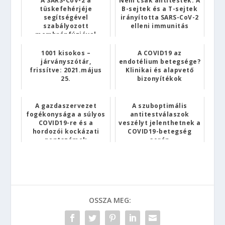
A SARS-CoV-2 a
Nem csak antitestek: A
tüskefehérjéje
B-sejtek és a T-sejtek
segítségével
irányította SARS-CoV-2
szabályozott
elleni immunitás
membránfúzióval
fertőzi a T-
limfocitákat
1001 kisokos –
A COVID19 az
járványszótár,
endotélium betegsége?
frissítve: 2021.május
Klinikai és alapvető
25.
bizonyítékok
A gazdaszervezet
A szuboptimális
fogékonysága a súlyos
antitestválaszok
COVID19-re és a
veszélyt jelenthetnek a
hordozói kockázati
COVID19-betegség
pontszámok
során
meghatározása: ...
OSSZA MEG: