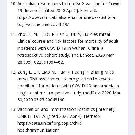
Australian researchers to trial BCG vaccine for Covid-
19 [Internet]. [cited 2020 Apr 2]. Elérhető:
https://www.clinicaltrialsarena.com/news/australia-
bcg-vaccine-trial-covid-19/
Zhou F, Yu T, Du R, Fan G, Liu Y, Liu Z és mtsai
Clinical course and risk factors for mortality of adult
inpatients with COVID-19 in Wuhan, China: a
retrospective cohort study. The Lancet. 2020 Mar
28;395(10229):1054–62.
Zeng L, Li J, Liao M, Hua R, Huang P, Zhang M és
mtsai Risk assessment of progression to severe
conditions for patients with COVID-19 pneumonia: a
single-center retrospective study. medRxiv. 2020 Mar
30;2020.03.25.20043166.
Vaccination and Immunization Statistics [Internet].
UNICEF DATA. [cited 2020 Apr 4]. Elérhető:
https://data.unicef.org/topic/child-
health/immunization/