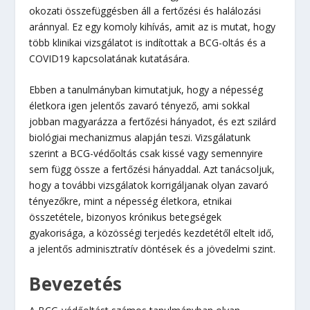
okozati összefüggésben áll a fertőzési és halálozási
aránnyal. Ez egy komoly kihívás, amit az is mutat, hogy
több klinikai vizsgálatot is indítottak a BCG-oltás és a
COVID19 kapcsolatának kutatására.
Ebben a tanulmányban kimutatjuk, hogy a népesség
életkora igen jelentős zavaró tényező, ami sokkal
jobban magyarázza a fertőzési hányadot, és ezt szilárd
biológiai mechanizmus alapján teszi. Vizsgálatunk
szerint a BCG-védőoltás csak kissé vagy semennyire
sem függ össze a fertőzési hányaddal. Azt tanácsoljuk,
hogy a további vizsgálatok korrigáljanak olyan zavaró
tényezőkre, mint a népesség életkora, etnikai
összetétele, bizonyos krónikus betegségek
gyakorisága, a közösségi terjedés kezdetétől eltelt idő,
a jelentős adminisztratív döntések és a jövedelmi szint.
Bevezetés