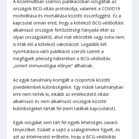
A közelmúltban számos publikációban vizsgálták az
országok BCG-oltási protokollja, valamint a COVID19
morbiditása és mortalitása közötti összefüggést. Ez a
kapcsolat onnan ered, hogy a kötelező BCG-védőoltást
alkalmazó országok fertőzöttségi hányada eltér az
olyan országokétól, ahol már eltörölték vagy soha nem
is írták elő a kötelező vakcinációt. Legalább két
nyomtatásra váró publikáció szerzői szerint a
megfigyelt jelenség hátterében a BCG-védőoltás
„ismert immunológiai előnyei” állhatnak.
Az egyik tanulmány korrigált a csoportok közötti
jövedelembeli különbségekre. Egy másik tanulmányban
erre nem tértek ki, inkább az emlékeztető oltást
alkalmazó és nem alkalmazó országok közötti
különbségeket tárták fel (nem találtak kapcsolatot).
Egyik vizsgálat sem tárt fel egyéb lehetséges zavaró
tényezőket. Ezalatt a sajtó a szalagcímekre figyelt, és
azt az értelmezést erőltette, hogy a BCG-védőoltás