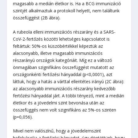
magasabb a medián életkor is. Ha a BCG immunizáció
szintjét alkalmaztuk a protokoll helyett, nem találtunk
összefüggést (2B ábra).
A rubeola elleni immunizációs részarány és a SARS-
CoV-2-fertőzés közötti lehetséges kapcsolatot is
feltártuk: 50%-os küszöbértékkel képeztük az
alacsonyabb, illetve magasabb immunizációs
részarányú országok kategóriáit. Míg ez a változó
önmagában szignifikáns összefüggést mutatott az
országonkénti fertőzési hányaddal (p<0,0001), azt
láttuk, hogy a hatás a várttal ellentétes irányú (2C ábra):
az alacsonyabb immunizációs részarány kedvezőbb
fertőzési hányaddal járt. A többi tényező, mint a medián
életkor és a jövedelmi szint bevonása után az
összefüggés nem volt szignifikáns az 5%-os szinten
(p=0,056).
Mivel nem valószínű, hogy a jövedelemszint
befolyásolja a fertőzési hányadot, úgy döntöttünk, hogy