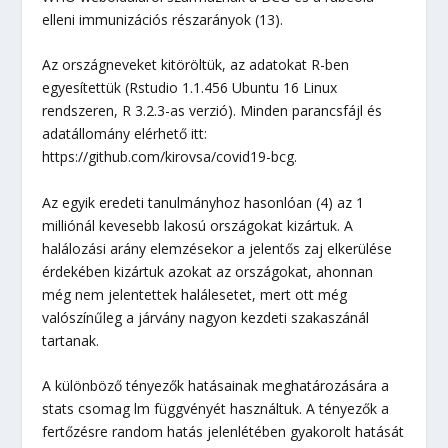
elleni immunizációs részarányok (13).
Az országneveket kitöröltük, az adatokat R-ben
egyesítettük (Rstudio 1.1.456 Ubuntu 16 Linux
rendszeren, R 3.2.3-as verzió). Minden parancsfájl és
adatállomány elérhető itt:
https://github.com/kirovsa/covid19-bcg.
Az egyik eredeti tanulmányhoz hasonlóan (4) az 1
milliónál kevesebb lakosú országokat kizártuk. A
halálozási arány elemzésekor a jelentős zaj elkerülése
érdekében kizártuk azokat az országokat, ahonnan
még nem jelentettek halálesetet, mert ott még
valószínűleg a járvány nagyon kezdeti szakaszánál
tartanak.
A különböző tényezők hatásainak meghatározására a
stats csomag lm függvényét használtuk. A tényezők a
fertőzésre random hatás jelenlétében gyakorolt hatását