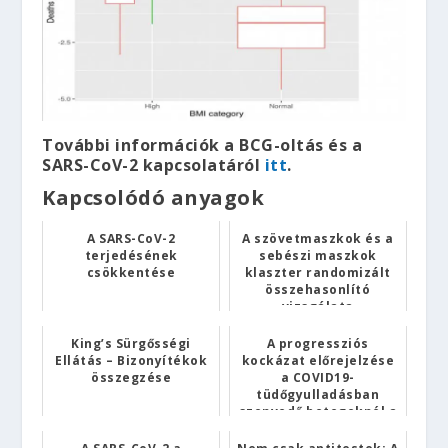
További információk a BCG-oltás és a
SARS-CoV-2 kapcsolatáról
itt
.
Kapcsolódó anyagok
A SARS-CoV-2
A szövetmaszkok és a
terjedésének
sebészi maszkok
csökkentése
klaszter randomizált
összehasonlító
vizsgálata
egészségügyi sze...
King’s Sürgősségi
A progressziós
Ellátás – Bizonyítékok
kockázat előrejelzése
összegzése
a COVID19-
tüdőgyulladásban
szenvedő betegeknél a
CALL-pontrends...