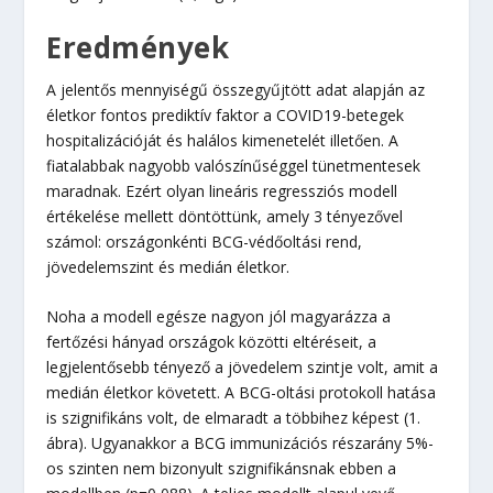
Eredmények
A jelentős mennyiségű összegyűjtött adat alapján az
életkor fontos prediktív faktor a COVID19-betegek
hospitalizációját és halálos kimenetelét illetően. A
fiatalabbak nagyobb valószínűséggel tünetmentesek
maradnak. Ezért olyan lineáris regressziós modell
értékelése mellett döntöttünk, amely 3 tényezővel
számol: országonkénti BCG-védőoltási rend,
jövedelemszint és medián életkor.
Noha a modell egésze nagyon jól magyarázza a
fertőzési hányad országok közötti eltéréseit, a
legjelentősebb tényező a jövedelem szintje volt, amit a
medián életkor követett. A BCG-oltási protokoll hatása
is szignifikáns volt, de elmaradt a többihez képest (1.
ábra). Ugyanakkor a BCG immunizációs részarány 5%-
os szinten nem bizonyult szignifikánsnak ebben a