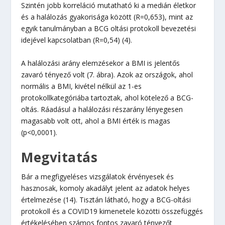
Szintén jobb korreláció mutatható ki a medián életkor
és a halálozás gyakorisága között (R=0,653), mint az
egyik tanulmányban a BCG oltási protokoll bevezetési
idejével kapcsolatban (R=0,54) (4).
A halálozási arány elemzésekor a BMI is jelentős
zavaró tényező volt (7. ábra). Azok az országok, ahol
normális a BMI, kivétel nélkül az 1-es
protokollkategóriába tartoztak, ahol kötelező a BCG-
oltás. Ráadásul a halálozási részarány lényegesen
magasabb volt ott, ahol a BMI érték is magas
(p<0,0001).
Megvitatás
Bár a megfigyeléses vizsgálatok érvényesek és
hasznosak, komoly akadályt jelent az adatok helyes
értelmezése (14). Tisztán látható, hogy a BCG-oltási
protokoll és a COVID19 kimenetele közötti összefüggés
értékelésében számos fontos zavaró tényezőt