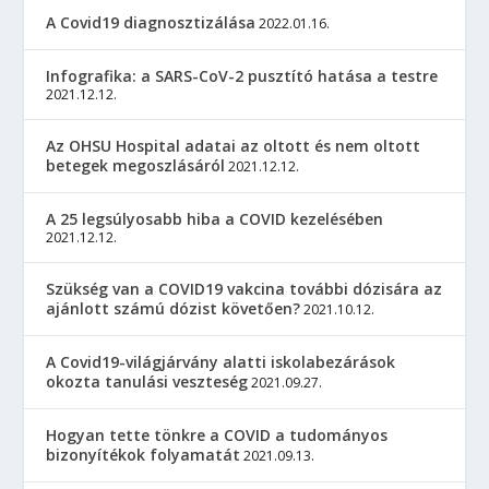
A Covid19 diagnosztizálása
2022.01.16.
Infografika: a SARS-CoV-2 pusztító hatása a testre
2021.12.12.
Az OHSU Hospital adatai az oltott és nem oltott
betegek megoszlásáról
2021.12.12.
A 25 legsúlyosabb hiba a COVID kezelésében
2021.12.12.
Szükség van a COVID19 vakcina további dózisára az
ajánlott számú dózist követően?
2021.10.12.
A Covid19-világjárvány alatti iskolabezárások
okozta tanulási veszteség
2021.09.27.
Hogyan tette tönkre a COVID a tudományos
bizonyítékok folyamatát
2021.09.13.