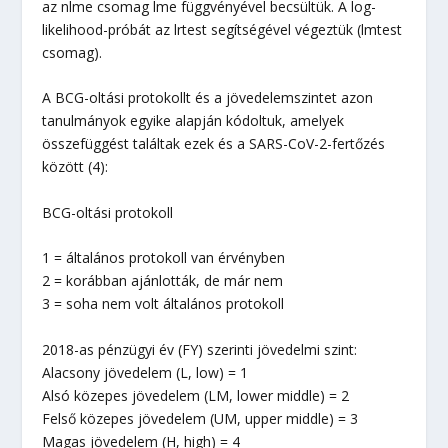
az nlme csomag lme függvényével becsültük. A log-
likelihood-próbát az lrtest segítségével végeztük (lmtest
csomag).
A BCG-oltási protokollt és a jövedelemszintet azon
tanulmányok egyike alapján kódoltuk, amelyek
összefüggést találtak ezek és a SARS-CoV-2-fertőzés
között (4):
BCG-oltási protokoll
1 = általános protokoll van érvényben
2 = korábban ajánlották, de már nem
3 = soha nem volt általános protokoll
2018-as pénzügyi év (FY) szerinti jövedelmi szint:
Alacsony jövedelem (L, low) = 1
Alsó közepes jövedelem (LM, lower middle) = 2
Felső közepes jövedelem (UM, upper middle) = 3
Magas jövedelem (H, high) = 4