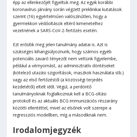
épp az ellenkezőjét figyeltük meg. Az egyik korábbi
koronavírus-járvány során végzett preklinikai kutatások
szerint (16) egyértelműen valószínűtlen, hogy a
gyermekkori védőoltások eltérő kimenetelhez
vezetnének a SARS-CoV-2-fertőzés esetén.
Ezt erősítik meg jelen tanulmány adatai is. Azt is
szükséges kihangsúlyoznunk, hogy számos egyéb
potenciális zavaró tényezőt nem vettünk figyelembe,
például a vérnyomást, az adminisztratív döntéseket
(kötelező utazási szigorítások, maszkok használata stb.)
vagy az első fertőzéstől (a közösségi terjedés
kezdetétől) eltelt időt. Végül, a perdöntő
tanulmányoknak foglalkozniuk kell a BCG-oltási
protokoll és az aktuális BCG immunizációs részarány
közötti ellentéttel, mivel az elsőnek volt szerepe a
regressziós modellben, míg a másodiknak nem.
Irodalomjegyzék