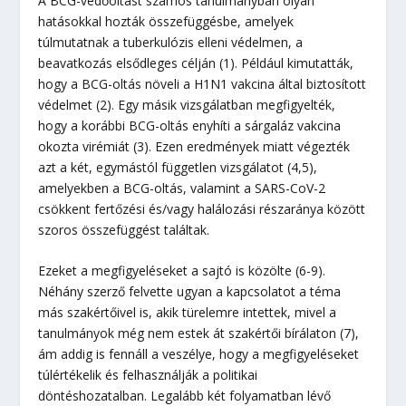
A BCG-védőoltást számos tanulmányban olyan
hatásokkal hozták összefüggésbe, amelyek
túlmutatnak a tuberkulózis elleni védelmen, a
beavatkozás elsődleges célján (1). Például kimutatták,
hogy a BCG-oltás növeli a H1N1 vakcina által biztosított
védelmet (2). Egy másik vizsgálatban megfigyelték,
hogy a korábbi BCG-oltás enyhíti a sárgaláz vakcina
okozta virémiát (3). Ezen eredmények miatt végezték
azt a két, egymástól független vizsgálatot (4,5),
amelyekben a BCG-oltás, valamint a SARS-CoV-2
csökkent fertőzési és/vagy halálozási részaránya között
szoros összefüggést találtak.
Ezeket a megfigyeléseket a sajtó is közölte (6-9).
Néhány szerző felvette ugyan a kapcsolatot a téma
más szakértőivel is, akik türelemre intettek, mivel a
tanulmányok még nem estek át szakértői bírálaton (7),
ám addig is fennáll a veszélye, hogy a megfigyeléseket
túlértékelik és felhasználják a politikai
döntéshozatalban. Legalább két folyamatban lévő