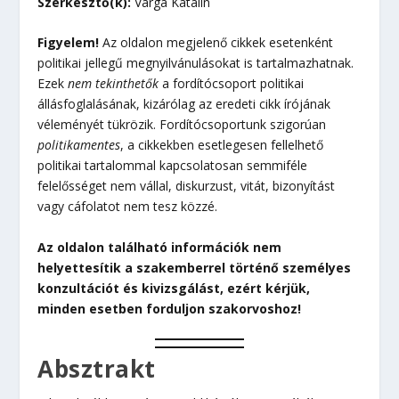
Szerkesztő(k):
Varga Katalin
Figyelem!
Az oldalon megjelenő cikkek esetenként
politikai jellegű megnyilvánulásokat is tartalmazhatnak.
Ezek
nem tekinthetők
a fordítócsoport politikai
állásfoglalásának, kizárólag az eredeti cikk írójának
véleményét tükrözik. Fordítócsoportunk szigorúan
politikamentes
, a cikkekben esetlegesen fellelhető
politikai tartalommal kapcsolatosan semmiféle
felelősséget nem vállal, diskurzust, vitát, bizonyítást
vagy cáfolatot nem tesz közzé.
Az oldalon található információk nem
helyettesítik a szakemberrel történő személyes
konzultációt és kivizsgálást, ezért kérjük,
minden esetben forduljon szakorvoshoz!
Absztrakt