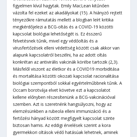
figyelmen kívül hagytak. Emily MacLean kitűnően
vázolta fel ezeket az akadályokat (15). A hiányzó rejtett
tényezőkre rámutatás mellett a blogban leírt kritika
megkérdőjelezi a BCG-oltás és a COVID-19 közötti
kapcsolat biológiai lehetőségét is. Ez ésszerű
felvetésnek tűnik, mivel egy védőoltás és a
vírusfertőzések elleni védettség között csak akkor van
alapunk kapcsolatról beszélni, ha az adott oltás
konkrétan az antivirális vakcinák körébe tartozik (2,3).
Másfelől viszont az életkor és a COVID19 morbiditása
és mortalitása közötti okozati kapcsolat racionalitása
biológiai szempontból sokkal egyértelműbbnek tűnik. A
Occam borotvája elvet követve ezt a kapcsolatot
kellene előnyben részesítenünk a BCG-vakcinációval
szemben. Azt is szeretnénk hangsúlyozni, hogy az
elemzésünkben a rubeola elleni immunizáció és a
fertőzési hányad között megfigyelt kapcsolat szinte
biztosan hamis. Az eddigi érvelések szerint a kora
gyermekkori oltások védő hatásúak lehetnek, aminek