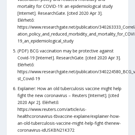
mortality for COVID-19: an epidemiological study
[Internet]. ResearchGate. [cited 2020 Apr 3].
Elérhető:
https://www.researchgate.net/publication/340263333_Corre
ation_policy_and_reduced_morbidity_and_mortality_for_COV
19_an_epidemiological_study
(PDF) BCG vaccination may be protective against
Covid-19 [Internet]. ResearchGate. [cited 2020 Apr 3].
Elérhető:
https://www.researchgate.net/publication/340224580_BCG_v
st_Covid-19
Explainer: How an old tuberculosis vaccine might help
fight the new coronavirus – Reuters [Internet]. [cited
2020 Apr 2]. Elérhető:
https://www.reuters.com/article/us-
healthcoronavirus-tbvaccine-explaine/explainer-how-
an-old-tuberculosis-vaccine-might-help-fight-thenew-
coronavirus-idUSKBN21K372