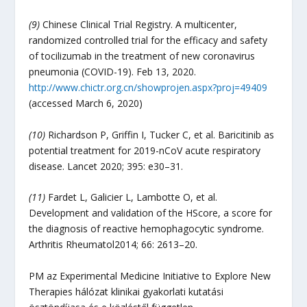
(9)
Chinese Clinical Trial Registry. A multicenter,
randomized controlled trial for the efficacy and safety
of tocilizumab in the treatment of new coronavirus
pneumonia (COVID-19). Feb 13, 2020.
http://www.chictr.org.cn/showprojen.aspx?proj=49409
(accessed March 6, 2020)
(10)
Richardson P, Griffin I, Tucker C, et al. Baricitinib as
potential treatment for 2019-nCoV acute respiratory
disease. Lancet 2020; 395: e30–31.
(11)
Fardet L, Galicier L, Lambotte O, et al.
Development and validation of the HScore, a score for
the diagnosis of reactive hemophagocytic syndrome.
Arthritis Rheumatol2014; 66: 2613–20.
PM az Experimental Medicine Initiative to Explore New
Therapies hálózat klinikai gyakorlati kutatási