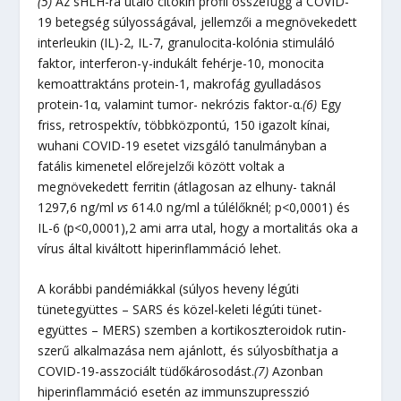
(5)
Az sHLH-ra utaló citokin profil összefügg a COVID-
19 betegség súlyosságával, jellemzői a megnövekedett
interleukin (IL)-2, IL-7, granulocita-kolónia stimuláló
faktor, interferon-γ-indukált fehérje-10, monocita
kemoattraktáns protein-1, makrofág gyulladásos
protein-1α, valamint tumor- nekrózis faktor-α.
(6)
Egy
friss, retrospektív, többközpontú, 150 igazolt kínai,
wuhani COVID-19 esetet vizsgáló tanulmányban a
fatális kimenetel előrejelzői között voltak a
megnövekedett ferritin (átlagosan az elhuny- taknál
1297,6 ng/ml
vs
614.0 ng/ml a túlélőknél; p<0,0001) és
IL-6 (p<0,0001),2 ami arra utal, hogy a mortalitás oka a
vírus által kiváltott hiperinflammáció lehet.
A korábbi pandémiákkal (súlyos heveny légúti
tünetegyüttes – SARS és közel-keleti légúti tünet-
együttes – MERS) szemben a kortikoszteroidok rutin-
szerű alkalmazása nem ajánlott, és súlyosbíthatja a
COVID-19-asszociált tüdőkárosodást.
(7)
Azonban
hiperinflammáció esetén az immunszupresszió