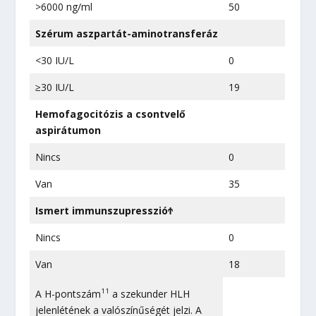
>6000 ng/ml
50
Szérum aszpartát-aminotransferáz
<30 IU/L
0
≥30 IU/L
19
Hemofagocitózis a csontvelő
aspirátumon
Nincs
0
Van
35
Ismert immunszupresszióϮ
Nincs
0
Van
18
11
A H-pontszám
a szekunder HLH
jelenlétének a valószínűségét jelzi. A