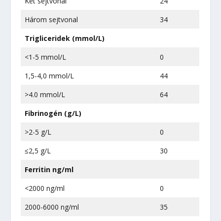
Két sejtvonal
24
Három sejtvonal
34
Trigliceridek (mmol/L)
<1-5 mmol/L
0
1,5-4,0 mmol/L
44
>4.0 mmol/L
64
Fibrinogén (g/L)
>2-5 g/L
0
≤2,5 g/L
30
Ferritin ng/ml
<2000 ng/ml
0
2000-6000 ng/ml
35