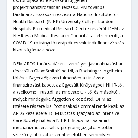
ösztöndíjasa és e közléstől független
projektfinanszírozásban részesül. PM továbbá
társfinanszírozásban részesül a National Institute for
Health Research (NIHR) University College London
Hospitals Biomedical Research Centre részéről. DFM az
NIHR és a Medical Research Council által létrehozott, a
COVID-19-ra irányuló terápiák és vakcinák finanszírozási
bizottságának elnöke.
DFM ARDS-tanácsadásért személyes javadalmazásban
részesül a GlaxoSmithKline-től, a Boehringer Ingelheim-
tól és a Bayer-től; ezen túlmenően az intézete
finanszírozást kapott az Egyesült Királyságbeli NIHR-től,
a Wellcome Trusttól, az Innovate UK-től és másoktól,
melyek mindegyike független e közléstől. DFM az
intézete részére kiállított szabadalommal rendelkezik az
ARDS kezelésére. DFM kutatási igazgató az Intensive
Care Society-nál és a NIHR Efficacy-nál, valamint
mechanizmusértékelési programigazgató. A többi
szerző nyilatkozata szerint esetükben semmilyen