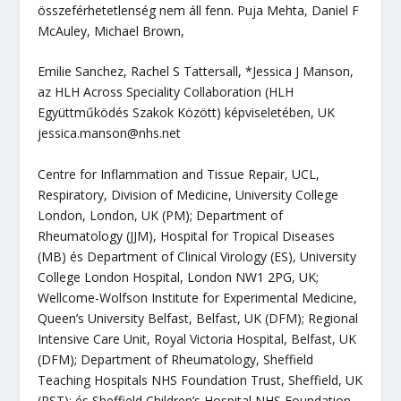
összeférhetetlenség nem áll fenn. Puja Mehta, Daniel F
McAuley, Michael Brown,
Emilie Sanchez, Rachel S Tattersall, *Jessica J Manson,
az HLH Across Speciality Collaboration (HLH
Együttműködés Szakok Között) képviseletében, UK
jessica.manson@nhs.net
Centre for Inflammation and Tissue Repair, UCL,
Respiratory, Division of Medicine, University College
London, London, UK (PM); Department of
Rheumatology (JJM), Hospital for Tropical Diseases
(MB) és Department of Clinical Virology (ES), University
College London Hospital, London NW1 2PG, UK;
Wellcome-Wolfson Institute for Experimental Medicine,
Queen’s University Belfast, Belfast, UK (DFM); Regional
Intensive Care Unit, Royal Victoria Hospital, Belfast, UK
(DFM); Department of Rheumatology, Sheffield
Teaching Hospitals NHS Foundation Trust, Sheffield, UK
(RST); és Sheffield Children’s Hospital NHS Foundation