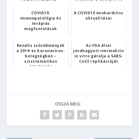
az Egyesült Királ...
reakciók, beleértve az
an...
COVID19:
A COVID19 miokarditisz
immunpatológia és
aktualitásai
terápiás
megfontolások
Renális szövődmények
Az FDA által
a 2019-es koronavírus-
jóváhagyott ivermektin
betegségben –
in vitro gátolja a SARS-
szisztematikus
CoV2 replikációját
áttekintés
OSSZA MEG: