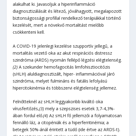
alakulhat ki. Javasoljuk a hiperinflammáció
diagnosztizálását és létező, jóváhagyott, megalapozott
biztonságossági profillal rendelkező terápiákkal történő
kezelését, mert a növekvő mortalitást mielőbb
csökkenteni kell.
A COVID-19 jelenlegi kezelése szupportív jellegű, a
mortalitás vezető oka az akut respirációs distressz
szindróma (ARDS) nyomán fellépő légzési elégtelenség.
(2)
A szekunder hemofagocitás limfohisztiocitózis
(sHLH) aluldiagnosztizált, hiper- inflammációval járó
szindróma, melyet fulmináns és fatális lefolyású
hipercitokinémia és többszervi elégtelenség jellemez.
Felnőtteknél az sHLH leggyakoribb kiváltó oka
vírusfertőzés,
(3)
mely a szepszises esetek 3,7-4,3%-
ában fordul elő.
(4)
Az sHLH fő jellemzői a folyamatosan
fennálló láz, a citopéniák és a hiperferritinémia; a
betegek 50%-ánál érintett a tüdő (ide értve az ARDS-t).