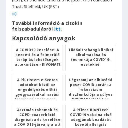
Trust, Sheffield, UK (RST)
További információ a citokin
felszabadulásról
itt
.
Kapcsolódó anyagok
A COVID19 kezelése: A
Tüdőultrahang klinikai
kezdeti és a felmerülő
alkalmazása és
terápiás lehetőségek
technikája COVID19-
áttekintése - KIVONAT!
eseteknél
A Pluristem előzetes
Légszomj az elhúzódó
adatokat közöl az
poszt-COVID során: a
engedélyezés előtti
rekeszizom
gyógyszeralkalmazási
diszfunkciója a súlyos
(compassionate use) ...
COVID19 túlélőiben,
neur...
Asztmás rohamok és
A Pfizer-BioNTech
COPD-exacerbáció
COVID19 vakcina első
diagnózisa és kezelése
adagjának beadását
a COVID19-járvány alatt
követő allergiás