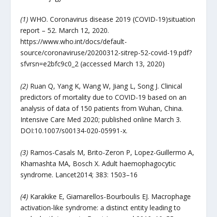
(1)
WHO. Coronavirus disease 2019 (COVID-19)situation
report – 52. March 12, 2020.
https://www.who.int/docs/default-
source/coronaviruse/20200312-sitrep-52-covid-19.pdf?
sfvrsn=e2bfc9c0_2 (accessed March 13, 2020)
(2)
Ruan Q, Yang K, Wang W, Jiang L, Song J. Clinical
predictors of mortality due to COVID-19 based on an
analysis of data of 150 patients from Wuhan, China.
Intensive Care Med 2020; published online March 3.
DOI:10.1007/s00134-020-05991-x.
(3)
Ramos-Casals M, Brito-Zeron P, Lopez-Guillermo A,
Khamashta MA, Bosch X. Adult haemophagocytic
syndrome. Lancet2014; 383: 1503–16
(4)
Karakike E, Giamarellos-Bourboulis EJ. Macrophage
activation-like syndrome: a distinct entity leading to