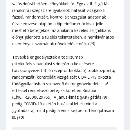
valószínűsíthetően előnyökkel jár. Egy az IL-1 gátlás
(anakinra) szepszisre gyakorolt hatását vizsgáló III.-
fázisú, randomizált, kontrollált vizsgálat adatainak
újraelemzése alapján a hiperinflammációval jelle-
mezhető betegeknél az anakinra kezelés szignifikáns
előnyt jelentett a túlélés tekintetében, a nemkívánatos
események számának növekedése nélkül.
(8)
Továbbá engedélyezték a tocilizumab
(citokinfelszabadulási szindróma kezelésére
törzskönyvezett IL-6 receptor blokkoló) többközpontú,
randomizált, kontrollált vizsgálatát COVID-19 okozta
tüdőgyulladásban szenvedő és megnövekedett IL-6
értékkel rendelkező betegek körében Kínában
(ChiCTR2000029765). A Janus-kináz (JAK) gátlás
(9)
pedig COVID-19 esetén hatással lehet mind a
gyulladásra, mind pedig a vírus sejtbe történő jutására
is.
(10)