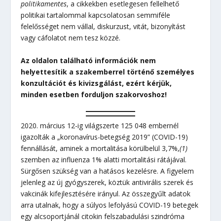
politikamentes
, a cikkekben esetlegesen fellelhető
politikai tartalommal kapcsolatosan semmiféle
felelősséget nem vállal, diskurzust, vitát, bizonyítást
vagy cáfolatot nem tesz közzé.
Az oldalon található információk nem
helyettesítik a szakemberrel történő személyes
konzultációt és kivizsgálást, ezért kérjük,
minden esetben forduljon szakorvoshoz!
2020. március 12-ig világszerte 125 048 embernél
igazolták a „koronavírus-betegség 2019” (COVID-19)
fennállását, aminek a mortalitása körülbelül 3,7%,
(1)
szemben az influenza 1% alatti mortalitási rátájával.
Sürgősen szükség van a hatásos kezelésre. A figyelem
jelenleg az új gyógyszerek, köztük antivirális szerek és
vakcinák kifejlesztésére irányul. Az összegyűlt adatok
arra utalnak, hogy a súlyos lefolyású COVID-19 betegek
egy alcsoportjánál citokin felszabadulási szindróma