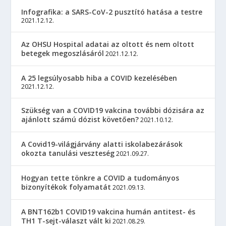
Infografika: a SARS-CoV-2 pusztító hatása a testre
2021.12.12.
Az OHSU Hospital adatai az oltott és nem oltott
betegek megoszlásáról
2021.12.12.
A 25 legsúlyosabb hiba a COVID kezelésében
2021.12.12.
Szükség van a COVID19 vakcina további dózisára az
ajánlott számú dózist követően?
2021.10.12.
A Covid19-világjárvány alatti iskolabezárások
okozta tanulási veszteség
2021.09.27.
Hogyan tette tönkre a COVID a tudományos
bizonyítékok folyamatát
2021.09.13.
A BNT162b1 COVID19 vakcina humán antitest- és
TH1 T-sejt-választ vált ki
2021.08.29.