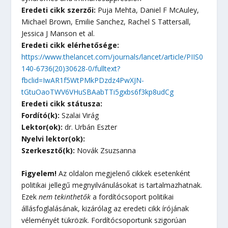
Eredeti cikk szerzői:
Puja Mehta, Daniel F McAuley,
Michael Brown, Emilie Sanchez, Rachel S Tattersall,
Jessica J Manson et al.
Eredeti cikk elérhetősége:
https://www.thelancet.com/journals/lancet/article/PIIS0
140-6736(20)30628-0/fulltext?
fbclid=IwAR1f5WtPMkPDzdz4PwXJN-
tGtuOaoTWV6VHuSBAabTTi5gxbs6f3kp8udCg
Eredeti cikk státusza:
Fordító(k):
Szalai Virág
Lektor(ok):
dr. Urbán Eszter
Nyelvi lektor(ok):
Szerkesztő(k):
Novák Zsuzsanna
Figyelem!
Az oldalon megjelenő cikkek esetenként
politikai jellegű megnyilvánulásokat is tartalmazhatnak.
Ezek
nem tekinthetők
a fordítócsoport politikai
állásfoglalásának, kizárólag az eredeti cikk írójának
véleményét tükrözik. Fordítócsoportunk szigorúan