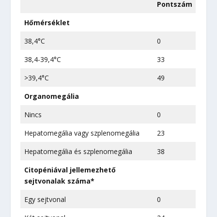
Pontszám
Hőmérséklet
38,4°C
0
38,4-39,4°C
33
>39,4°C
49
Organomegália
Nincs
0
Hepatomegália vagy szplenomegália
23
Hepatomegália és szplenomegália
38
Citopéniával jellemezhető
sejtvonalak száma*
Egy sejtvonal
0