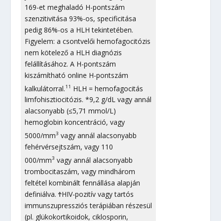
169-et meghaladó H-pontszám
szenzitivitása 93%-os, specificitása
pedig 86%-os a HLH tekintetében.
Figyelem: a csontvelői hemofagocitózis
nem kötelező a HLH diagnózis
felállításához. A H-pontszám
kiszámítható online H-pontszám
11
kalkulátorral.
HLH = hemofagocitás
limfohisztiocitózis. *9,2 g/dL vagy annál
alacsonyabb (≤5,71 mmol/L)
hemoglobin koncentráció, vagy
3
5000/mm
vagy annál alacsonyabb
fehérvérsejtszám, vagy 110
3
000/mm
vagy annál alacsonyabb
trombocitaszám, vagy mindhárom
feltétel kombinált fennállása alapján
definiálva. ϮHIV-pozitív vagy tartós
immunszupressziós terápiában részesül
(pl. glükokortikoidok, ciklosporin,