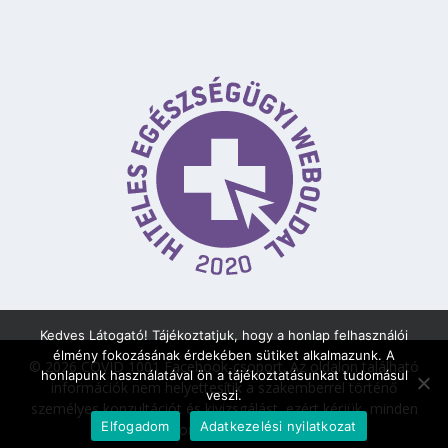
Kedves Látogató! Tájékoztatjuk, hogy a honlap felhasználói
élmény fokozásának érdekében sütiket alkalmazunk. A
© 2026 COVID 1001 Facebook-csoport.
Az oldalon található
honlapunk használatával ön a tájékoztatásunkat tudomásul
információk nem helyettesítik a szakemberrel történő
veszi.
személyes konzultációt és kivizsgálást, ezért kérjük, minden
Elfogadom
Adatkezelési nyilatkozat
esetben forduljon szakorvoshoz!