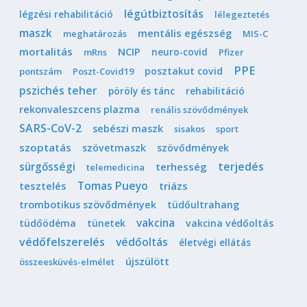
légútbiztosítás
légzési rehabilitáció
lélegeztetés
maszk
mentális egészség
meghatározás
MIS-C
mortalitás
NCIP
neuro-covid
mRns
Pfizer
PPE
posztakut covid
pontszám
Poszt-Covid19
pszichés teher
pöröly és tánc
rehabilitáció
rekonvaleszcens plazma
renális szövődmények
SARS-CoV-2
sebészi maszk
sisakos
sport
szoptatás
szövetmaszk
szövődmények
sürgősségi
terjedés
terhesség
telemedicina
Tomas Pueyo
tesztelés
triázs
trombotikus szövődmények
tüdőultrahang
vakcina
tüdőödéma
tünetek
vakcina védőoltás
védőfelszerelés
védőoltás
életvégi ellátás
újszülött
összeesküvés-elmélet