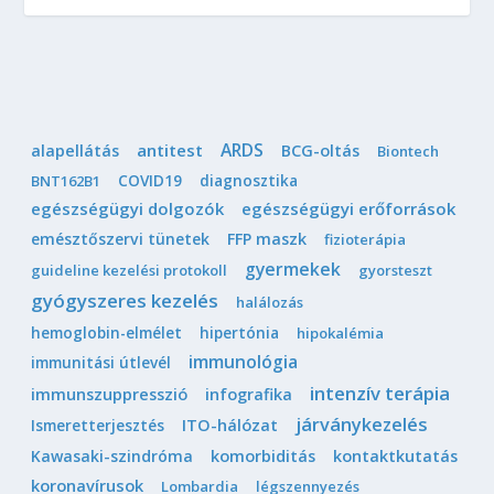
ARDS
antitest
alapellátás
BCG-oltás
Biontech
COVID19
diagnosztika
BNT162B1
egészségügyi dolgozók
egészségügyi erőforrások
emésztőszervi tünetek
FFP maszk
fizioterápia
gyermekek
guideline kezelési protokoll
gyorsteszt
gyógyszeres kezelés
halálozás
hemoglobin-elmélet
hipertónia
hipokalémia
immunológia
immunitási útlevél
intenzív terápia
immunszuppresszió
infografika
járványkezelés
Ismeretterjesztés
ITO-hálózat
Kawasaki-szindróma
komorbiditás
kontaktkutatás
koronavírusok
Lombardia
légszennyezés