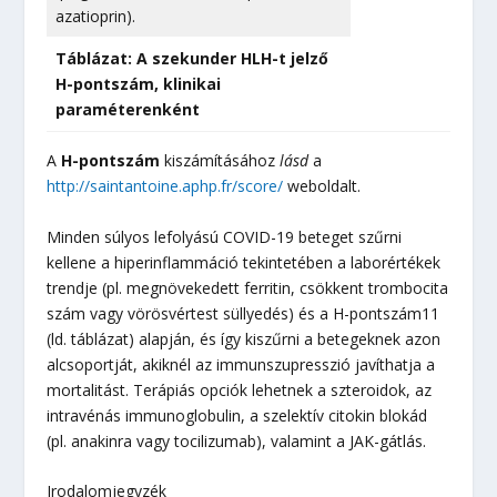
azatioprin).
Táblázat: A szekunder HLH-t jelző
H-pontszám, klinikai
paraméterenként
A
H-pontszám
kiszámításához
lásd
a
http://saintantoine.aphp.fr/score/
weboldalt.
Minden súlyos lefolyású COVID-19 beteget szűrni
kellene a hiperinflammáció tekintetében a laborértékek
trendje (pl. megnövekedett ferritin, csökkent trombocita
szám vagy vörösvértest süllyedés) és a H-pontszám11
(ld. táblázat) alapján, és így kiszűrni a betegeknek azon
alcsoportját, akiknél az immunszupresszió javíthatja a
mortalitást. Terápiás opciók lehetnek a szteroidok, az
intravénás immunoglobulin, a szelektív citokin blokád
(pl. anakinra vagy tocilizumab), valamint a JAK-gátlás.
Irodalomjegyzék