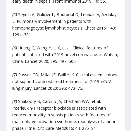
early death in sepsis. Front Immunol 2019; 10: 55.
(5)
Seguin A, Galicier L, Boutboul D, Lemiale V, Azoulay
E. Pulmonary involvement in patients with
hemophagocytic lymphohistiocytosis. Chest 2016; 149:
1294–301
(6)
Huang C, Wang Y, Li X, et al. Clinical features of
patients infected with 2019 novel coronavirus in Wuhan,
China. Lancet 2020; 395: 497–506
(7)
Russell CD, Millar JE, Baillie JK. Clinical evidence does
not support corticosteroid treatment for 2019-nCoV
lung injury. Lancet 2020; 395: 473–75.
(8)
Shakoory B, Carcillo JA, Chatham WW, et al.
Interleukin-1 receptor blockade is associated with
reduced mortality in sepsis patients with features of
macrophage activation syndrome: reanalysis of a prior
phase iii trial. Crit Care Med2016; 44: 275–81