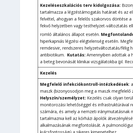
Kezeléseszkalációs terv kidolgozása:
Bizon
tartalmazza a légzéstámogatás határait és az el
felvétel, ahogyan a felelős szakorvos döntése a
fekvő helyzetben vagy testhelyzet-változtatás e
romló általános állapot esetén.
Megfontolandó
hiperkapniás légzési elégtelenség esetén. Megfe
remdesivir, rendszeres helyzetváltoztatás/félig 
antibiotikum.
Kutatás:
Amennyiben adottak a ha
a beteg bevonását klinikai vizsgálatokba (pl. Re
Kezelés
Megfelelő infekciókontroll-intézkedések
: 
maszk (bizonyosodjon meg a maszk megfelelő zár
Helyszín/személyzet:
Kezelés csak olyan terü
monitorozási lehetőséggel és infrastruktúrával re
számára, és amely a nemzeti iránymutatásnak meg
tartalmaznia kell az kórházi ápolók átvezénylé
alkalmazásának megfontolását. A pulmonológus 
kulcsfontosságú a sikeres kimenetelhez.