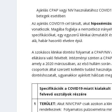
Ajánlás CPAP vagy NIV használatához COVID19-
betegek esetében
Az ajánlás COVID19-cel társult, akut
hipoxémiás
vonatkozik. Magába foglalja a nemzetközi iránye
specifikációkat, egy egyszerű klinikai útmutatót 
alá, habár hasonló elvekre épül.
A szokásos klinikai döntési folyamat a CPAP/NIV a
ellátásra való felvételt. Intézményi szinten a CP
amely a 2020 márciusában, az első hullám során a l
csoportok által szerzett kollektív tudást használja
döntéshozatalt, ugyanakkor ajánlott hálózati megk
Specifikációk a COVID19 miatt kialaku
felvevő osztályok részére
1
TERÜLET:
Akut NIV/CPAP csak azokon a klini
rendelkeznek: Folyamatos pulzoximetria m