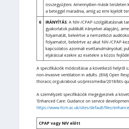
összegyűjteni. Amennyiben másik területen k
a beteggel maradnia, amíg az erre kijelölt ter
6
IRÁNYÍTÁS
: A NIV-/CPAP-szolgáltatásnak tart
gyakorlatok publikált irányelvei alapján), a
folyamatát, beleértve a nemzetközi auditoko
folyamatot, beleértve az akut NIV-/CPAP-keze
kapcsolatos azonnali esettanulmányokat; pu
eljárással ezekre az esetekre a közös fejlődés
A specifikációk módosításai a következő helyről s
non-invasive ventilation in adults. (BMJ Open Res
thoracic.org.uk/about-us/pressmedia/2018/bts-qua
A személyzeti specifikációk megegyeznek a követk
‘Enhanced Care: Guidance on service development i
https://www.ficm.ac.uk/sites/default/files/enhanc
CPAP vagy NIV előtt