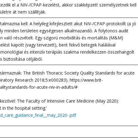
ezdik el a NIV-/CPAP-kezelést, akkor szakképzett személyzetnek kell
ületre át nem szállítják.
almaznia kell: A helyileg kifejlesztett akut NIV-/CPAP-protokollt (a jó
mely minden területen egységesen alkalmazandó. A folytonos audit
n való részvételt. Egy szigorú morbiditás és mortalitás (M&M)
lést kapott (vagy tervezett), bent fekvő betegek halálával
lmonológiai és intenzív terápiás szakma rendelkezzen összehangolt
 biztosítása céljából.
zármaznak: The British Thoracic Society Quality Standards for acute
piratory Research 2018;5:e000283). https://www.brit-
litystandards-for-acute-niv-in-adults/#
ezővel: The Faculty of Intensive Care Medicine (May 2020):
n the hospital setting.’
ed_care_guidance_final_
_may_2020-.pdf