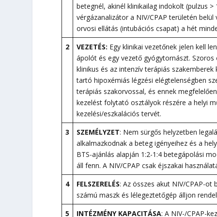
betegnél, akinél klinikailag indokolt (pulzus
vérgázanalizátor a NIV/CPAP területén belül
orvosi ellátás (intubációs csapat) a hét mind
2
VEZETÉS:
Egy klinikai vezetőnek jelen kell l
ápolót és egy vezető gyógytornászt. Szoros
klinikus és az intenzív terápiás szakemberek
tartó hipoxémiás légzési elégtelenségben sz
terápiás szakorvossal, és ennek megfelelően fe
kezelést folytató osztályok részére a helyi m
kezelési/eszkalációs tervét.
3
SZEMÉLYZET
: Nem sürgős helyzetben legalá
alkalmazkodnak a beteg igényeihez és a hely
BTS-ajánlás alapján 1:2-1:4 betegápolási mod
áll fenn. A NIV/CPAP csak éjszakai használatá
4
FELSZERELÉS
: Az összes akut NIV/CPAP-ot bi
számú maszk és lélegeztetőgép álljon rende
5
INTÉZMÉNY KAPACITÁSA
: A NIV-/CPAP-keze