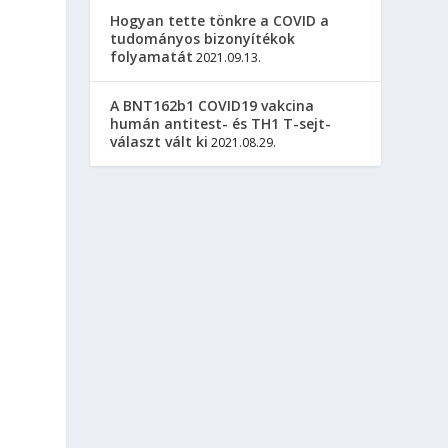
Hogyan tette tönkre a COVID a
tudományos bizonyítékok
folyamatát
2021.09.13.
A BNT162b1 COVID19 vakcina
humán antitest- és TH1 T-sejt-
választ vált ki
2021.08.29.