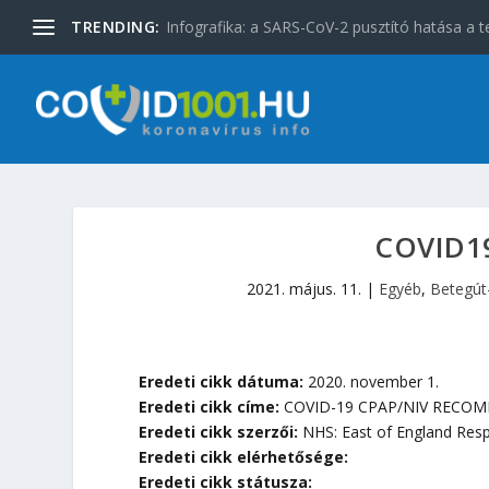
TRENDING:
Infografika: a SARS-CoV-2 pusztító hatása a t
COVID19
2021. május. 11.
|
Egyéb
,
Betegú
Eredeti cikk dátuma:
2020. november 1.
Eredeti cikk címe:
COVID-19 CPAP/NIV RECO
Eredeti cikk szerzői:
NHS: East of England Respi
Eredeti cikk elérhetősége:
Eredeti cikk státusza: