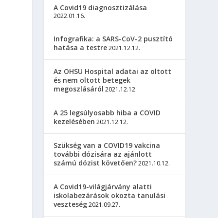
A Covid19 diagnosztizálása
2022.01.16.
Infografika: a SARS-CoV-2 pusztító
hatása a testre
2021.12.12.
Az OHSU Hospital adatai az oltott
és nem oltott betegek
megoszlásáról
2021.12.12.
A 25 legsúlyosabb hiba a COVID
kezelésében
2021.12.12.
Szükség van a COVID19 vakcina
további dózisára az ajánlott
számú dózist követően?
2021.10.12.
A Covid19-világjárvány alatti
iskolabezárások okozta tanulási
veszteség
2021.09.27.