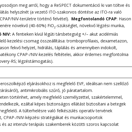
yosodjon meg arról, hogy a ReSPECT dokumentáció ki van töltve és
látás helyszínét (a vezető ITO-szakorvos döntése az ITO-ra való
 CPAP/NIV-területre történő felvétel).
Megfontolandó CPAP
: Hason
llenére növekvő (40-60%) FiO
-szükséglet, növekvő légzési munka,
2
 NIV:
A fentieken kívül légúti társbetegség +/– akut acidémiás
lelő kezelési csomag összeállítása: tromboprofilaxis, dexametazon,
hason fekvő helyzet, hidrálás, táplálás és amennyiben indokolt,
tékony CPAP-/NIV-kezelés feltételei, akkor érdemes megfontolnia
covery-RS; légzéstámogatás).
aeroszolképző eljárásokhoz is megfelelő EVF, ideálisan nem szellőző
ásáról), antimikrobiális szűrő, jó páratartalom.
leten történhet, amely megfelelő személyzettel, szakértelemmel,
ndelkezik, ezáltal képes biztonságos ellátást biztosítani a betegek
felelő. A túlterhelésre való felkészülés operatív tervének
sét, CPAP-/NIV-képzési stratégiákat és munkacsoportok
és az intenzív terápiás szakemberek közötti szoros kapcsolat