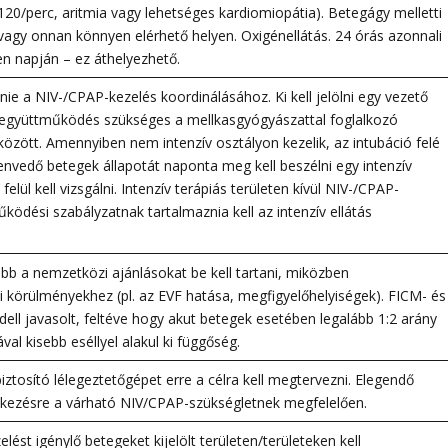
 > 120/perc, aritmia vagy lehetséges kardiomiopátia). Betegágy melletti
 vagy onnan könnyen elérhető helyen. Oxigénellátás. 24 órás azonnali
en napján – ez áthelyezhető.
ennie a NIV-/CPAP-kezelés koordinálásához. Ki kell jelölni egy vezető
 együttműködés szükséges a mellkasgyógyászattal foglalkozó
 között. Amennyiben nem intenzív osztályon kezelik, az intubáció felé
envedő betegek állapotát naponta meg kell beszélni egy intenzív
lül kell vizsgálni. Intenzív terápiás területen kívül NIV-/CPAP-
űködési szabályzatnak tartalmaznia kell az intenzív ellátás
bb a nemzetközi ajánlásokat be kell tartani, miközben
i körülményekhez (pl. az EVF hatása, megfigyelőhelyiségek). FICM- és
ell javasolt, feltéve hogy akut betegek esetében legalább 1:2 arány
val kisebb eséllyel alakul ki függőség.
ztosító lélegeztetőgépet erre a célra kell megtervezni. Elegendő
lkezésre a várható NIV/CPAP-szükségletnek megfelelően.
lést igénylő betegeket kijelölt területen/területeken kell