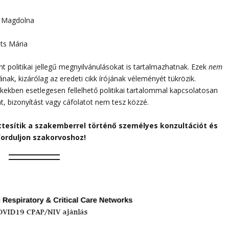
i Magdolna
ts Mária
 politikai jellegű megnyilvánulásokat is tartalmazhatnak. Ezek
nem
sának, kizárólag az eredeti cikk írójának véleményét tükrözik.
ikkekben esetlegesen fellelhető politikai tartalommal kapcsolatosan
át, bizonyítást vagy cáfolatot nem tesz közzé.
ttesítik a szakemberrel történő személyes konzultációt és
forduljon szakorvoshoz!