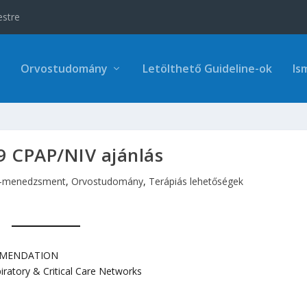
estre
Orvostudomány
Letölthető Guideline-ok
Is
 CPAP/NIV ajánlás
t-menedzsment
,
Orvostudomány
,
Terápiás lehetőségek
MMENDATION
ratory & Critical Care Networks