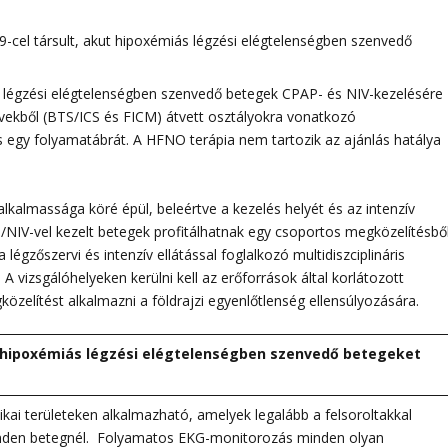
cel társult, akut hipoxémiás légzési elégtelenségben szenvedő
légzési elégtelenségben szenvedő betegek CPAP- és NIV-kezelésére
lvekből (BTS/ICS és FICM) átvett osztályokra vonatkozó
és egy folyamatábrát. A HFNO terápia nem tartozik az ajánlás hatálya
lkalmassága köré épül, beleértve a kezelés helyét és az intenzív
AP/NIV-vel kezelt betegek profitálhatnak egy csoportos megközelítésből
égzőszervi és intenzív ellátással foglalkozó multidiszciplináris
. A vizsgálóhelyeken kerülni kell az erőforrások által korlátozott
özelítést alkalmazni a földrajzi egyenlőtlenség ellensúlyozására.
lt hipoxémiás légzési elégtelenségben szenvedő betegeket
kai területeken alkalmazható, amelyek legalább a felsoroltakkal
inden betegnél. Folyamatos EKG-monitorozás minden olyan