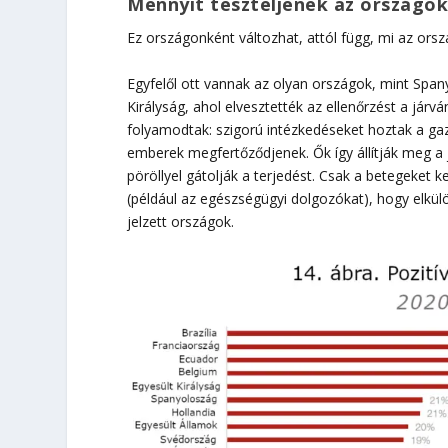
Mennyit teszteljenek az országok
Ez országonként változhat, attól függ, mi az orszá
Egyfelől ott vannak az olyan országok, mint Span
Királyság, ahol elvesztették az ellenőrzést a járvá
folyamodtak: szigorú intézkedéseket hoztak a g
emberek megfertőződjenek. Ők így állítják meg a j
pöröllyel gátolják a terjedést. Csak a betegeket k
(például az egészségügyi dolgozókat), hogy elkülö
jelzett országok.