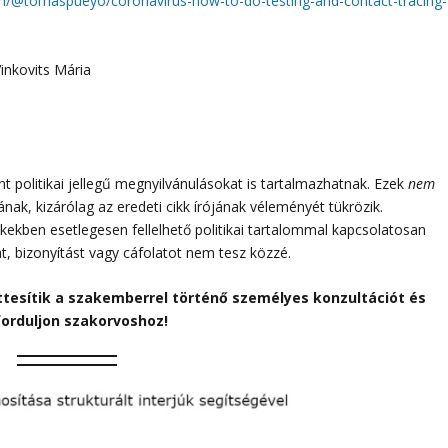
m/@tomaspueyo/coronavirus-how-to-do-testing-and-contact-tracing-
inkovits Mária
 politikai jellegű megnyilvánulásokat is tartalmazhatnak. Ezek
nem
sának, kizárólag az eredeti cikk írójának véleményét tükrözik.
ikkekben esetlegesen fellelhető politikai tartalommal kapcsolatosan
át, bizonyítást vagy cáfolatot nem tesz közzé.
ttesítik a szakemberrel történő személyes konzultációt és
forduljon szakorvoshoz!