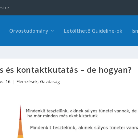
estre
Orvostudomány
Letölthető Guideline-ok
Is
és és kontaktkutatás – de hogyan?
us. 16.
|
Elemzések
,
Gazdaság