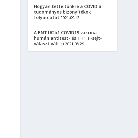
Hogyan tette tönkre a COVID a
tudományos bizonyítékok
folyamatát
2021.09.13.
A BNT162b1 COVID19 vakcina
humán antitest- és TH1 T-sejt-
választ vált ki
2021.08.29.