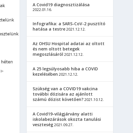
A Covid19 diagnosztizálása
2022.01.16.
Infografika: a SARS-CoV-2 pusztító
hatása a testre
2021.12.12.
Az OHSU Hospital adatai az oltott
és nem oltott betegek
megoszlásáról
2021.12.12.
A 25 legsúlyosabb hiba a COVID
kezelésében
2021.12.12.
Szükség van a COVID19 vakcina
további dózisára az ajánlott
számú dózist követően?
2021.10.12.
A Covid19-világjárvány alatti
iskolabezárások okozta tanulási
veszteség
2021.09.27.