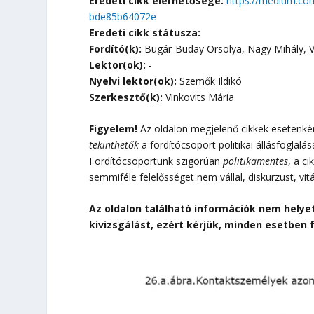
Eredeti cikk elérhetősége:
https://medium.co
bde85b64072e
Eredeti cikk státusza:
Fordító(k):
Bugár-Buday Orsolya, Nagy Mihály, V
Lektor(ok):
-
Nyelvi lektor(ok):
Szemők Ildikó
Szerkesztő(k):
Vinkovits Mária
Figyelem!
Az oldalon megjelenő cikkek esetenként
tekinthetők
a fordítócsoport politikai állásfoglalá
Fordítócsoportunk szigorúan
politikamentes
, a c
semmiféle felelősséget nem vállal, diskurzust, vit
Az oldalon található információk nem helye
kivizsgálást, ezért kérjük, minden esetben 