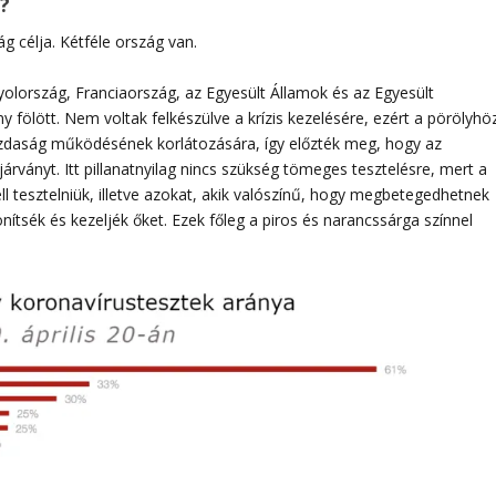
?
g célja. Kétféle ország van.
yolország, Franciaország, az Egyesült Államok és az Egyesült
ny fölött. Nem voltak felkészülve a krízis kezelésére, ezért a pörölyhö
azdaság működésének korlátozására, így előzték meg, hogy az
árványt. Itt pillanatnyilag nincs szükség tömeges tesztelésre, mert a
ell tesztelniük, illetve azokat, akik valószínű, hogy megbetegedhetnek
nítsék és kezeljék őket. Ezek főleg a piros és narancssárga színnel