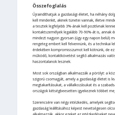
Összefoglalás
Újraindíthatjuk a gazdasági életet, ha néhány dolgo
kell mindenkit, akinek tünetei vannak, illetve mind
a tesztek legfeljebb 3%-ának kell pozitívnak lenni
kontaktszemélyek legalább 70-90%-át is, annak é
mindezt nagyon gyorsan (úgy egy napon belül) m
rengeteg embert kell felvennünk, és a technikai l
érdekében kompromisszumot kell kötnünk, de ez 
működő, kontaktkövetést segítő alkalmazás valós
haszontalanok lesznek.
Most sok országban alkalmazzák a pörölyt: a közö
szigorú csomagját, amely a gazdasági életet is leá
megtakarításukat, a vállalkozásukat és a szabads
országok kétségbeesetten igyekeznek többet megtu
Szerencsére van négy intézkedés, amelyek segíts
gazdaság leállításához képest nevetségesen olc
alkalmazzák, akkor ezeket az intézkedéseket nev