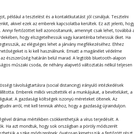
t, például a tesztelést és a kontaktkutatást jól csináljuk. Tesztelni
enkit, akivel ezek az emberek kapcsolatba kerültek. Ez azt jelenti, hog
e. Annyi fertőzöttet kell azonosítanunk, amennyit csak lehet, továbbá 
rdekében, hogy elszigetelhessük vagy karanténba tehessük őket. Ha
egtesszük, az elégséges lehet a járvány megfékezéséhez. Ehhez
ehetőségeket is ki kell használnunk. Emiatt a magánélet védelme
az észszerűség határán belül marad. A legtöbb bluetooth-alapon
ágos műszaki csoda, de néhány alapvető változtatás nélkül teljesen
sségi távolságtartásra (social distancing) irányuló intézkedések
llította. Emberek milliói veszítették el a munkájukat, a bevételüket, a
águkat. A gazdasági költségek iszonyú méreteket öltenek. Az
dni arról, mit kell tenniük ahhoz, hogy a gazdaság újrainduljon.
égével drámai mértékben csökkenthetjük a vírus terjedését. A
sók. Ha azt mondtuk, hogy sok országban a pöröly módszerét
ezhetjük a szike módszerének: óvatosan kimetsszük a fertőzött részt