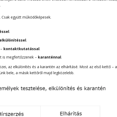
.
. Csak együtt működőképesek.
éssel
.
elkülönítéssel
.
 –
kontaktkutatással
.
t is megfertőzzenek –
karanténnal
.
zei, az elkülönítés és a karantén az elhárításé. Most az első kettő – 
nk bele, a másik kettőről majd legközelebb.