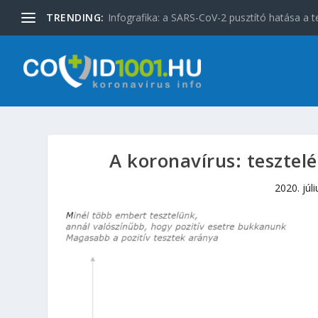
TRENDING:
Infografika: a SARS-CoV-2 pusztító hatása a t
A koronavírus: tesztel
2020. júli