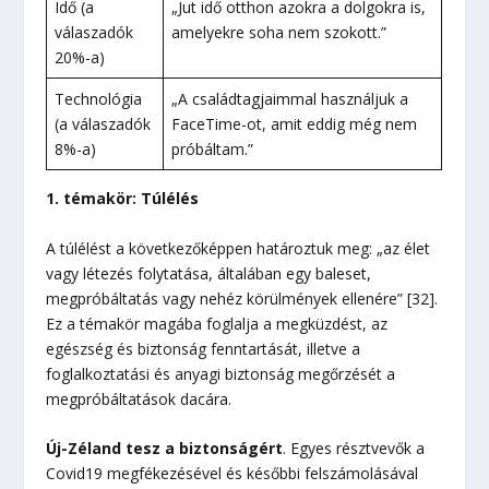
Idő (a
„Jut idő otthon azokra a dolgokra is,
válaszadók
amelyekre soha nem szokott.”
20%-a)
Technológia
„A családtagjaimmal használjuk a
(a válaszadók
FaceTime-ot, amit eddig még nem
8%-a)
próbáltam.”
1. témakör: Túlélés
A túlélést a következőképpen határoztuk meg: „az élet
vagy létezés folytatása, általában egy baleset,
megpróbáltatás vagy nehéz körülmények ellenére” [32].
Ez a témakör magába foglalja a megküzdést, az
egészség és biztonság fenntartását, illetve a
foglalkoztatási és anyagi biztonság megőrzését a
megpróbáltatások dacára.
Új-Zéland tesz a biztonságért
. Egyes résztvevők a
Covid19 megfékezésével és későbbi felszámolásával