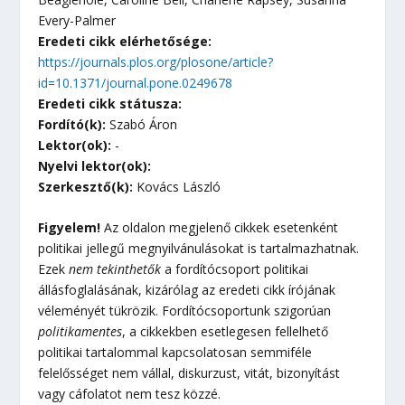
Every-Palmer
Eredeti cikk elérhetősége:
https://journals.plos.org/plosone/article?
id=10.1371/journal.pone.0249678
Eredeti cikk státusza:
Fordító(k):
Szabó Áron
Lektor(ok):
-
Nyelvi lektor(ok):
Szerkesztő(k):
Kovács László
Figyelem!
Az oldalon megjelenő cikkek esetenként
politikai jellegű megnyilvánulásokat is tartalmazhatnak.
Ezek
nem tekinthetők
a fordítócsoport politikai
állásfoglalásának, kizárólag az eredeti cikk írójának
véleményét tükrözik. Fordítócsoportunk szigorúan
politikamentes
, a cikkekben esetlegesen fellelhető
politikai tartalommal kapcsolatosan semmiféle
felelősséget nem vállal, diskurzust, vitát, bizonyítást
vagy cáfolatot nem tesz közzé.