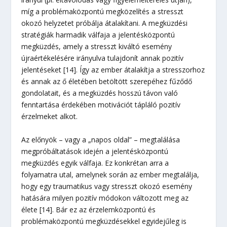
míg a problémaközpontú megközelítés a stresszt
okozó helyzetet próbálja átalakítani. A megküzdési
stratégiák harmadik válfaja a jelentésközpontú
megküzdés, amely a stresszt kiváltó esemény
újraértékelésére irányulva tulajdonít annak pozitív
jelentéseket [14]. Így az ember átalakítja a stresszorhoz
és annak az ő életében betöltött szerepéhez fűződő
gondolatait, és a megküzdés hosszú távon való
fenntartása érdekében motivációt tápláló pozitív
érzelmeket alkot.
Az előnyök – vagy a „napos oldal” – megtalálása
megpróbáltatások idején a jelentésközpontú
megküzdés egyik válfaja. Ez konkrétan arra a
folyamatra utal, amelynek során az ember megtalálja,
hogy egy traumatikus vagy stresszt okozó esemény
hatására milyen pozitív módokon változott meg az
élete [14]. Bár ez az érzelemközpontú és
problémaközpontú megküzdésekkel egyidejűleg is