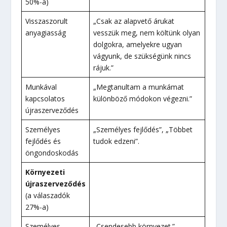
50%-a)
Visszaszorult
„Csak az alapvető árukat
anyagiasság
vesszük meg, nem költünk olyan
dolgokra, amelyekre ugyan
vágyunk, de szükségünk nincs
rájuk.”
Munkával
„Megtanultam a munkámat
kapcsolatos
különböző módokon végezni.”
újraszerveződés
Személyes
„Személyes fejlődés”, „Többet
fejlődés és
tudok edzeni”.
öngondoskodás
Környezeti
újraszerveződés
(a válaszadók
27%-a)
Személyes
„Csendesebb környezet.”