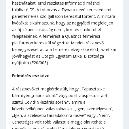
használtakat; erről részletes információ máshol
található [2]. A toborzás a Dynata nevű kereskedelmi
panelfelmérés-szolgáltatón keresztül történt. A mintára
kvótákat alkalmaztunk, hogy az nagyjából megfeleljen
az új-zélandi lakosság nem-, kor- és etnikumbeli
felépítésének. A felmérést a Qualtrics felmérési
platformon keresztül végeztük. Minden résztvevő
beleegyezését adta a felmérés elvégzése előtt; az etikai
jóváhagyást az Otagói Egyetem Etikai Bizottsága
nyújtotta (F20/003).
Felmérés eszköze
A résztvevőket megkérdeztük, hogy „Tapasztalt-e
bármilyen „napos oldalt” vagy pozitív aspektust a 4.
szintű Covid19-lezárás során?”, amire a
következőképpen válaszolhattak: „Igen, személyesen”,
„Igen, a szélesebb társadalomra nézve” vagy „Nem”.
Lehetséges volt több választ is megjelölni (tehát a
személyes és szélesebb társadalomra vonatkozó