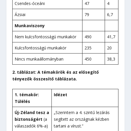
Csendes-óceáni
47
4
Ázsiai
79
6,7
Munkaviszony
Nem kulcsfontosságú munkakör
490
41,7
Kulcsfontosságú munkakör
235
20
Nincs munkaállományban
450
38,3
2. táblázat: A témakörök és az elősegítő
tényezők összesítő táblázata.
1. témakör:
Idézet
Túlélés
Új-Zéland tesz a
„Szerintem a 4. szintű lezárás
biztonságért
(a
segített az országnak kézben
válaszadók 6%-a)
tartani a vírust.”