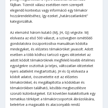
fájlban. Tizenöt válasz esetében nem szerepelt
elegendő kontextus vagy információ egy témakör
hozzárendeléséhez, így ezeket „határozatlanként”
kategorizáltuk.
Az elemzést három kutató (MJ, JH, GJ) végezte. MJ
elolvasta az első 500 választ, a szövegben ismétlődő
gondolatokra összpontosítva manuálisan kódolta
mindegyiket, és előzetes témaköröket javasolt. Adott
esetben a több kódhoz tartozó egyes idézeteket az
adott kódolt témaköröknek megfelelő kisebb értelmes
egységekre osztottuk (a teljes, változatlan idézeteket
nyers adatként megtartottuk). JH és GJ elolvasta a
kódolt adatot, összevetette ezt az előzetes
témakörökkel, és megállapította a kódokban és
témakörökben található, későbbi megbeszélésre
szoruló különbségeket. Ezt követően kialakítottunk egy
tematikus térképet a témakörcsoportok ábrázolására,
beleértve a magasabb és alacsonyabb rendű