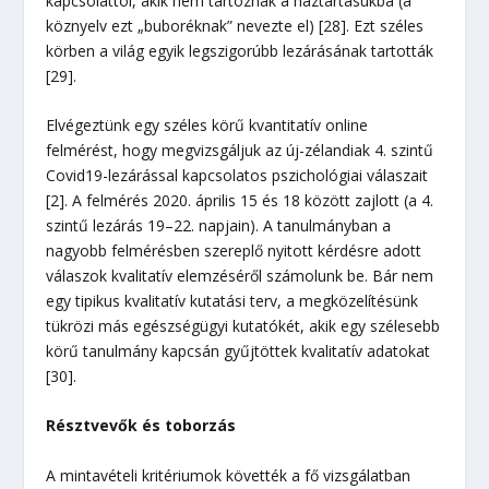
kapcsolattól, akik nem tartoznak a háztartásukba (a
köznyelv ezt „buboréknak” nevezte el) [28]. Ezt széles
körben a világ egyik legszigorúbb lezárásának tartották
[29].
Elvégeztünk egy széles körű kvantitatív online
felmérést, hogy megvizsgáljuk az új-zélandiak 4. szintű
Covid19-lezárással kapcsolatos pszichológiai válaszait
[2]. A felmérés 2020. április 15 és 18 között zajlott (a 4.
szintű lezárás 19–22. napjain). A tanulmányban a
nagyobb felmérésben szereplő nyitott kérdésre adott
válaszok kvalitatív elemzéséről számolunk be. Bár nem
egy tipikus kvalitatív kutatási terv, a megközelítésünk
tükrözi más egészségügyi kutatókét, akik egy szélesebb
körű tanulmány kapcsán gyűjtöttek kvalitatív adatokat
[30].
Résztvevők és toborzás
A mintavételi kritériumok követték a fő vizsgálatban