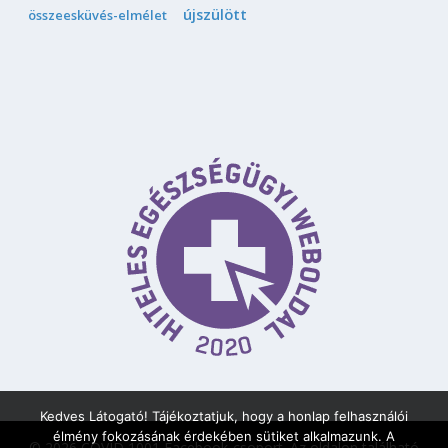
újszülött
összeesküvés-elmélet
Kedves Látogató! Tájékoztatjuk, hogy a honlap felhasználói
élmény fokozásának érdekében sütiket alkalmazunk. A
© 2026 COVID 1001 Facebook-csoport.
Az oldalon található