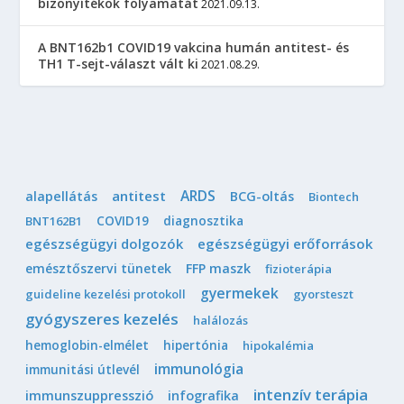
bizonyítékok folyamatát
2021.09.13.
A BNT162b1 COVID19 vakcina humán antitest- és
TH1 T-sejt-választ vált ki
2021.08.29.
ARDS
antitest
alapellátás
BCG-oltás
Biontech
COVID19
diagnosztika
BNT162B1
egészségügyi dolgozók
egészségügyi erőforrások
emésztőszervi tünetek
FFP maszk
fizioterápia
gyermekek
guideline kezelési protokoll
gyorsteszt
gyógyszeres kezelés
halálozás
hemoglobin-elmélet
hipertónia
hipokalémia
immunológia
immunitási útlevél
intenzív terápia
immunszuppresszió
infografika