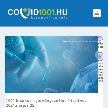
 frissítve:
Infografika: a SARS-CoV-2 pusztí
a testre