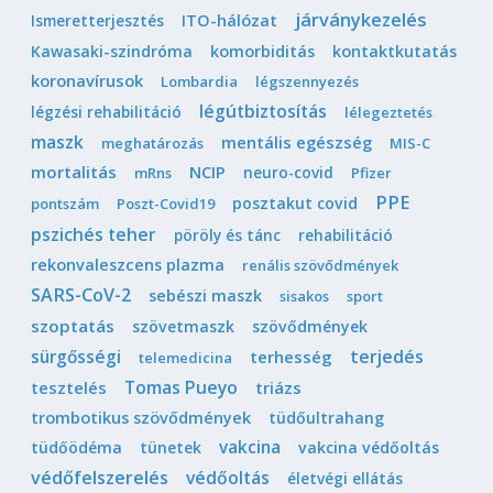
járványkezelés
Ismeretterjesztés
ITO-hálózat
Kawasaki-szindróma
komorbiditás
kontaktkutatás
koronavírusok
Lombardia
légszennyezés
légútbiztosítás
légzési rehabilitáció
lélegeztetés
maszk
mentális egészség
meghatározás
MIS-C
mortalitás
NCIP
neuro-covid
mRns
Pfizer
PPE
posztakut covid
pontszám
Poszt-Covid19
pszichés teher
pöröly és tánc
rehabilitáció
rekonvaleszcens plazma
renális szövődmények
SARS-CoV-2
sebészi maszk
sisakos
sport
szoptatás
szövetmaszk
szövődmények
sürgősségi
terjedés
terhesség
telemedicina
Tomas Pueyo
tesztelés
triázs
trombotikus szövődmények
tüdőultrahang
vakcina
tüdőödéma
tünetek
vakcina védőoltás
védőfelszerelés
védőoltás
életvégi ellátás