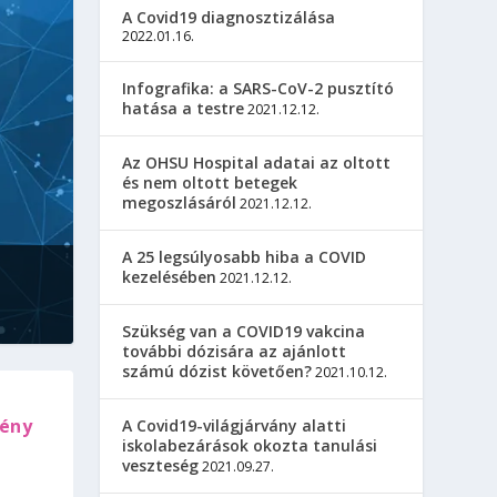
A Covid19 diagnosztizálása
2022.01.16.
Infografika: a SARS-CoV-2 pusztító
hatása a testre
2021.12.12.
Az OHSU Hospital adatai az oltott
és nem oltott betegek
megoszlásáról
2021.12.12.
A 25 legsúlyosabb hiba a COVID
kezelésében
2021.12.12.
Szükség van a COVID19 vakcina
további dózisára az ajánlott
számú dózist követően?
2021.10.12.
mény
A Covid19-világjárvány alatti
iskolabezárások okozta tanulási
veszteség
2021.09.27.