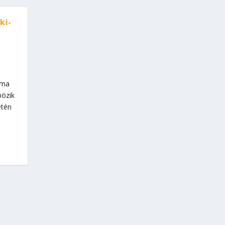
ki-
óma
bözik
etén