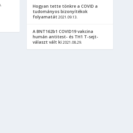
.
Hogyan tette tönkre a COVID a
tudományos bizonyítékok
folyamatát
2021.09.13.
A BNT162b1 COVID19 vakcina
humán antitest- és TH1 T-sejt-
választ vált ki
2021.08.29.