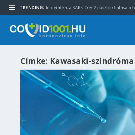
TRENDING:
Infografika: a SARS-CoV-2 pusztító hatása a t
Címke:
Kawasaki-szindróma