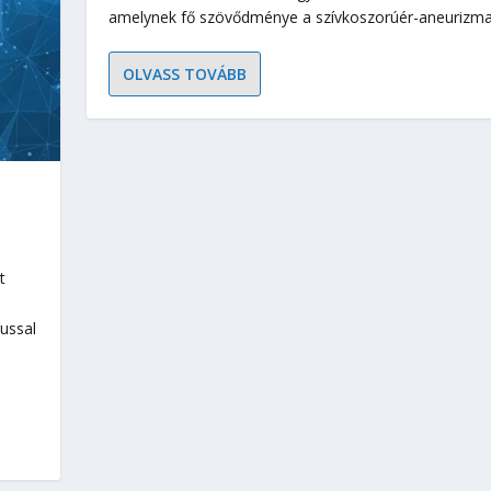
amelynek fő szövődménye a szívkoszorúér-aneurizma
OLVASS TOVÁBB
t
ussal