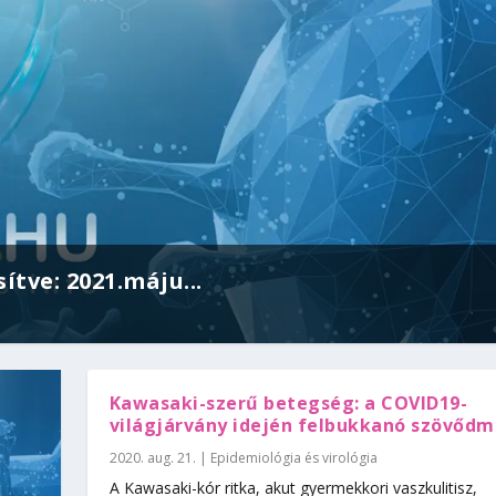
ítve: 2021.máju...
Kawasaki-szerű betegség: a COVID19-
világjárvány idején felbukkanó szövőd
2020. aug. 21.
|
Epidemiológia és virológia
A Kawasaki-kór ritka, akut gyermekkori vaszkulitisz,