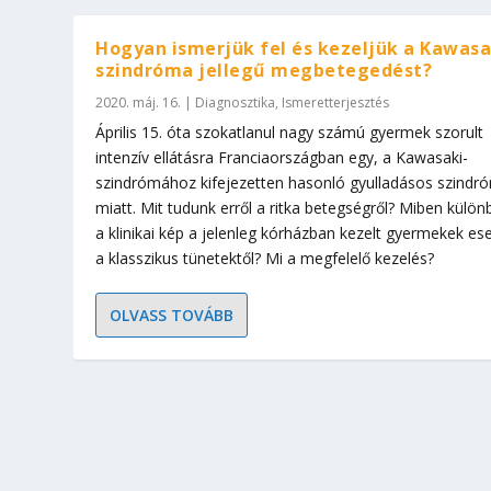
Hogyan ismerjük fel és kezeljük a Kawasa
szindróma jellegű megbetegedést?
2020. máj. 16.
|
Diagnosztika
,
Ismeretterjesztés
Április 15. óta szokatlanul nagy számú gyermek szorult
intenzív ellátásra Franciaországban egy, a Kawasaki-
szindrómához kifejezetten hasonló gyulladásos szindr
miatt. Mit tudunk erről a ritka betegségről? Miben külön
a klinikai kép a jelenleg kórházban kezelt gyermekek es
a klasszikus tünetektől? Mi a megfelelő kezelés?
OLVASS TOVÁBB