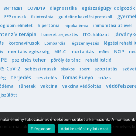
egészségügyi dolgozók
COVID19
diagnosztika
BNT162B1
gyerme
FFP maszk
fizioterápia
guideline kezelési protokoll
oglobin-elmélet
hipertónia
immunitási útlevél
hipokalémia
intenzív terápia
járványk
Ismeretterjesztés
ITO-hálózat
koronavírusok
ás
légzési rehabili
Lombardia
légszennyezés
mentális egészség
mortalitás
NCIP
neu
ás
MIS-C
mRns
PPE
pszichés teher
pöröly és tánc
rehabilitáció
RS-CoV-2
szoptatás
sebészi maszk
szöve
sisakos
sport
terjedés
Tomas Pueyo
ség
tesztelés
triázs
védőfelszer
vakcina
ödéma
tünetek
vakcina védőoltás
újszülött
ználói élmény fokozásának érdekében sütiket alkalmazunk. A honlapunk 
tó információk nem helyettesítik a szakemberrel történő személyes kon
Elfogadom
Adatkezelési nyilatkozat