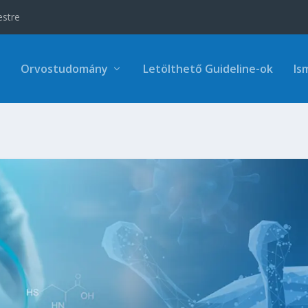
estre
Orvostudomány
Letölthető Guideline-ok
Is