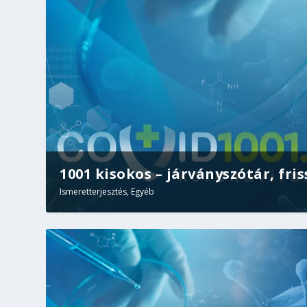
1001 kisokos – járványszótár, friss
Ismeretterjesztés
,
Egyéb