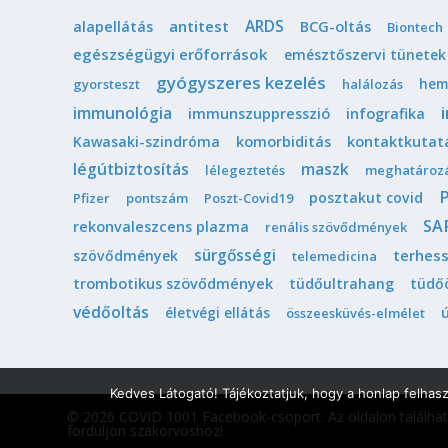
ARDS
antitest
alapellátás
BCG-oltás
Biontech
egészségügyi erőforrások
emésztőszervi tünetek
gyógyszeres kezelés
hem
gyorsteszt
halálozás
immunológia
immunszuppresszió
infografika
Kawasaki-szindróma
komorbiditás
kontaktkutat
légútbiztosítás
maszk
lélegeztetés
meghatároz
posztakut covid
Pfizer
pontszám
Poszt-Covid19
SA
rekonvaleszcens plazma
renális szövődmények
sürgősségi
terhes
szövődmények
telemedicina
trombotikus szövődmények
tüdőultrahang
tüdő
védőoltás
életvégi ellátás
összeesküvés-elmélet
Kedves Látogató! Tájékoztatjuk, hogy a honlap felhas
© 2026 COVID 1001 Facebook-csoport.
Az oldalon találha
forduljon szakorvoshoz!