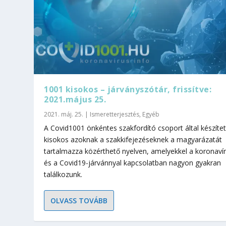
1001 kisokos – járványszótár, frissítve:
2021.május 25.
2021. máj. 25.
|
Ismeretterjesztés
,
Egyéb
A Covid1001 önkéntes szakfordító csoport által készítet
kisokos azoknak a szakkifejezéseknek a magyarázatát
tartalmazza közérthető nyelven, amelyekkel a koronavír
és a Covid19-járvánnyal kapcsolatban nagyon gyakran
találkozunk.
OLVASS TOVÁBB