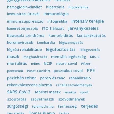
hemoglobin-elmélet
hipertónia
hipokalémia
immunológia
immunitási útlevél
intenzív terápia
immunszuppresszió
infografika
járványkezelés
Ismeretterjesztés
ITO-hálózat
Kawasaki-szindróma
komorbiditás
kontaktkutatás
koronavírusok
Lombardia
légszennyezés
légútbiztosítás
légzési rehabilitáció
lélegeztetés
maszk
mentális egészség
meghatározás
MIS-C
mortalitás
NCIP
neuro-covid
mRns
Pfizer
PPE
posztakut covid
pontszám
Poszt-Covid19
pszichés teher
pöröly és tánc
rehabilitáció
rekonvaleszcens plazma
renális szövődmények
SARS-CoV-2
sebészi maszk
sisakos
sport
szoptatás
szövetmaszk
szövődmények
sürgősségi
terjedés
terhesség
telemedicina
Tomas Pueyo
tesztelés
triázs