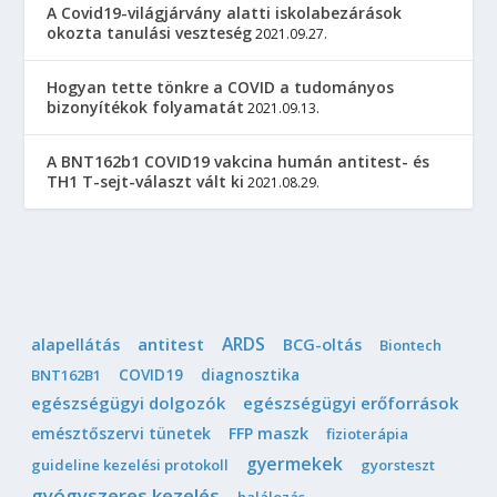
A Covid19-világjárvány alatti iskolabezárások
okozta tanulási veszteség
2021.09.27.
Hogyan tette tönkre a COVID a tudományos
bizonyítékok folyamatát
2021.09.13.
A BNT162b1 COVID19 vakcina humán antitest- és
TH1 T-sejt-választ vált ki
2021.08.29.
ARDS
antitest
alapellátás
BCG-oltás
Biontech
COVID19
diagnosztika
BNT162B1
egészségügyi dolgozók
egészségügyi erőforrások
emésztőszervi tünetek
FFP maszk
fizioterápia
gyermekek
guideline kezelési protokoll
gyorsteszt
gyógyszeres kezelés
halálozás