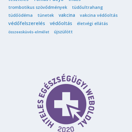
trombotikus szövődmények
tüdőultrahang
vakcina
tüdőödéma
tünetek
vakcina védőoltás
védőfelszerelés
védőoltás
életvégi ellátás
újszülött
összeesküvés-elmélet