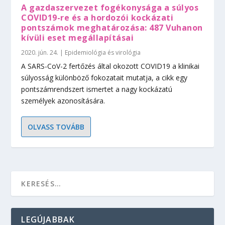
A gazdaszervezet fogékonysága a súlyos
COVID19-re és a hordozói kockázati
pontszámok meghatározása: 487 Vuhanon
kívüli eset megállapításai
2020. jún. 24.
|
Epidemiológia és virológia
A SARS-CoV-2 fertőzés által okozott COVID19 a klinikai
súlyosság különböző fokozatait mutatja, a cikk egy
pontszámrendszert ismertet a nagy kockázatú
személyek azonosítására.
OLVASS TOVÁBB
LEGÚJABBAK