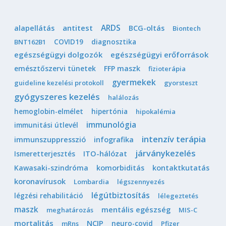
ARDS
antitest
alapellátás
BCG-oltás
Biontech
COVID19
diagnosztika
BNT162B1
egészségügyi dolgozók
egészségügyi erőforrások
emésztőszervi tünetek
FFP maszk
fizioterápia
gyermekek
guideline kezelési protokoll
gyorsteszt
gyógyszeres kezelés
halálozás
hemoglobin-elmélet
hipertónia
hipokalémia
immunológia
immunitási útlevél
intenzív terápia
immunszuppresszió
infografika
járványkezelés
Ismeretterjesztés
ITO-hálózat
Kawasaki-szindróma
komorbiditás
kontaktkutatás
koronavírusok
Lombardia
légszennyezés
légútbiztosítás
légzési rehabilitáció
lélegeztetés
maszk
mentális egészség
meghatározás
MIS-C
mortalitás
NCIP
neuro-covid
mRns
Pfizer