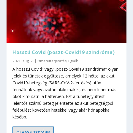
Hosszú Covid (poszt-Covid19 szindróma)
2021. aug. 2.
|
Ismeretterjesztés
,
Egyéb
A hosszú Covid” vagy „poszt-Covid19 szindróma” olyan
jelek és tünetek együttese, amelyek 12 héttel az akut
Covid19-betegség (SARS-CoV-2-fertőzés) után
fennállnak vagy azután alakulnak ki, és nem lehet más
okot kimutatni a háttérben. Ezt a tünetegyüttest
jelentős számú beteg jelentette az akut betegségből
felépülést követően hetekkel vagy akár hónapokkal
később.
OLVASS TOVÁBB