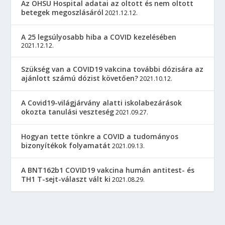
Az OHSU Hospital adatai az oltott és nem oltott
betegek megoszlásáról
2021.12.12.
A 25 legsúlyosabb hiba a COVID kezelésében
2021.12.12.
Szükség van a COVID19 vakcina további dózisára az
ajánlott számú dózist követően?
2021.10.12.
A Covid19-világjárvány alatti iskolabezárások
okozta tanulási veszteség
2021.09.27.
Hogyan tette tönkre a COVID a tudományos
bizonyítékok folyamatát
2021.09.13.
A BNT162b1 COVID19 vakcina humán antitest- és
TH1 T-sejt-választ vált ki
2021.08.29.