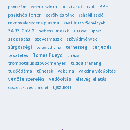
PPE
posztakut covid
pontszám
Poszt-Covid19
pszichés teher
pöröly és tánc
rehabilitáció
rekonvaleszcens plazma
renális szövődmények
SARS-CoV-2
sebészi maszk
sisakos
sport
szoptatás
szövetmaszk
szövődmények
sürgősségi
terjedés
terhesség
telemedicina
Tomas Pueyo
tesztelés
triázs
trombotikus szövődmények
tüdőultrahang
vakcina
tüdőödéma
tünetek
vakcina védőoltás
védőfelszerelés
védőoltás
életvégi ellátás
újszülött
összeesküvés-elmélet