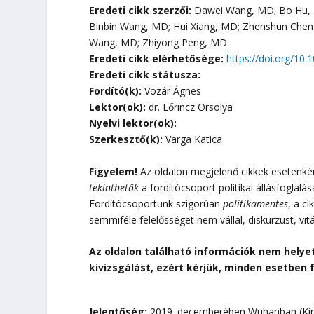
Eredeti cikk szerzői:
Dawei Wang, MD; Bo Hu, M
Binbin Wang, MD; Hui Xiang, MD; Zhenshun Chen
Wang, MD; Zhiyong Peng, MD
Eredeti cikk elérhetősége:
https://doi.org/1
Eredeti cikk státusza:
Fordító(k):
Vozár Ágnes
Lektor(ok):
dr. Lőrincz Orsolya
Nyelvi lektor(ok):
Szerkesztő(k):
Varga Katica
Figyelem!
Az oldalon megjelenő cikkek esetenként
tekinthetők
a fordítócsoport politikai állásfoglalá
Fordítócsoportunk szigorúan
politikamentes
, a c
semmiféle felelősséget nem vállal, diskurzust, vit
Az oldalon található információk nem helye
kivizsgálást, ezért kérjük, minden esetben 
Jelentőség:
2019. decemberében Wuhanban (Kína)