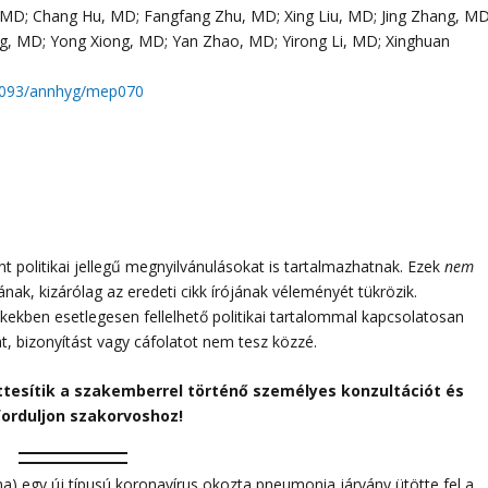
D; Chang Hu, MD; Fangfang Zhu, MD; Xing Liu, MD; Jing Zhang, MD
g, MD; Yong Xiong, MD; Yan Zhao, MD; Yirong Li, MD; Xinghuan
0.1093/annhyg/mep070
 politikai jellegű megnyilvánulásokat is tartalmazhatnak. Ezek
nem
sának, kizárólag az eredeti cikk írójának véleményét tükrözik.
ikkekben esetlegesen fellelhető politikai tartalommal kapcsolatosan
át, bizonyítást vagy cáfolatot nem tesz közzé.
ttesítik a szakemberrel történő személyes konzultációt és
forduljon szakorvoshoz!
 egy új típusú koronavírus okozta pneumonia járvány ütötte fel a