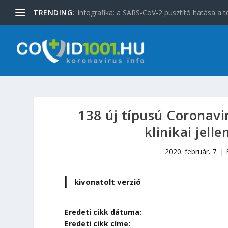
TRENDING:
Infografika: a SARS-CoV-2 pusztító hatása a t
138 új típusú Coronav
klinikai jel
2020. február. 7.
|
kivonatolt verzió
Eredeti cikk dátuma:
Eredeti cikk címe: