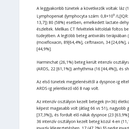
A leggyakoribb tünetek a következők voltak: láz (
9
Lymphopeniat (lymphocyta szám: 0,8×10
/L[IQR:
13,7]) 80 (58%) esetben, emelkedett lactate-deh
észleltek. Mellkas CT felvételek kétoldali folto
tüdejében. A legtöbb beteg antivirális terápiában
(moxifloxacin, 89[64,4%], ceftriaxon, 34 [24,6%], 
[44,9%].
Harminchat (26,1%) beteg került intenzív osztályr
(ARDS, 22 [61,1%]) arrhythmia (16 [44,4%]), és sh
Az első tünetek megjelenésétől a dyspnoe-ig eltelt
ARDS-ig jelentkező idő 8 nap volt.
Az intenzív osztályon kezelt betegek (n=36) életk
képest magasabb volt (átlag 66 vs 51), nagyobb 
[37,3%]), és fordult elő náluk dyspnoe (23 [63,9%
36 intenzív osztályon kezelt beteg közül 4-en (1
invazív lélegeztetésben, 17 (47,2%) fő pedig inva