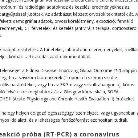
aboratóriumi és radiológiai adatokhoz és kezelési eredményekhez az
atgyűjtéssel jutottak. Az adatbázist képzett orvosok tekintették át. 
 felvett demográfiai adatok, orvosi kórelőzmény, expozíció, fennálló
edmények, CT felvételek, és kezelés (antivirális terápia, corticosteroi
k.
napját tekintették. A tüneteket, laboratóriumi eredményeket, mellka
eljes kórházi tartózkodás alatt dokumentálták.
gtelenséget a Kidnex Disease: Improving Global Outcome
(14)
alapján
k meg, ha a szívizom biomarkerek (Troponin I) szérum szintje
ilis határértéket, vagy ha az EKG-n vagy szívultrahangon új, kóros
 való felvételkor meghatározták a Glasgow kóma skála, SOFA
HE II (Acute Physiology and Chronic Health Evaluation II) értékeket.
el, ha egy helyen dolgozó egészségügyi személyzet, vagy ugyanabban 
s idő alatt, és a lehetséges fertőzőforrást azonosítani tudták.
reakció próba (RT-PCR) a coronavírus