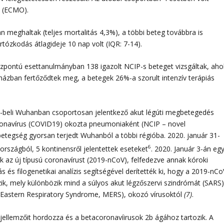
a (ECMO).
n meghaltak (teljes mortalitás 4,3%), a többi beteg továbbra is
artózkodás átlagideje 10 nap volt (IQR: 7-14).
zpontú esettanulmányban 138 igazolt NCIP-s beteget vizsgáltak, aho
rházban fertőződtek meg, a betegek 26%-a szorult intenzív terápiás
-beli Wuhanban csoportosan jelentkező akut légúti megbetegedés
coronavírus (COVID19) okozta pneumoniaként (NCIP – novel
 betegség gyorsan terjedt Wuhanból a többi régióba. 2020. január 31-
6
 országból, 5 kontinensről jelentettek eseteket
. 2020. Január 3-án eg
ák az új típusú coronavírust (2019-nCoV), felfedezve annak kóroki
 és filogenetikai analízis segítségével derítették ki, hogy a 2019-nCo
zik, mely különbözik mind a súlyos akut légzőszervi szindrómát (SARS
e-Eastern Respiratory Syndrome, MERS), okozó vírusoktól
(7)
.
jellemzőit hordozza és a betacoronavíirusok 2b ágához tartozik. A