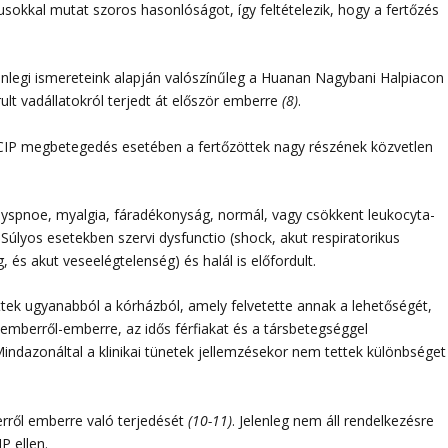
okkal mutat szoros hasonlóságot, így feltételezik, hogy a fertőzés
enlegi ismereteink alapján valószínűleg a Huanan Nagybani Halpiacon
ult vadállatokról terjedt át először emberre
(8)
.
 NCIP megbetegedés esetében a fertőzöttek nagy részének közvetlen
 dyspnoe, myalgia, fáradékonyság, normál, vagy csökkent leukocyta-
 Súlyos esetekben szervi dysfunctio (shock, akut respiratorikus
 és akut veseelégtelenség) és halál is előfordult.
ttek ugyanabból a kórházból, amely felvetette annak a lehetőségét,
 emberről-emberre, az idős férfiakat és a társbetegséggel
Mindazonáltal a klinikai tünetek jellemzésekor nem tettek különbséget
ről emberre való terjedését
(10-11)
. Jelenleg nem áll rendelkezésre
P ellen.