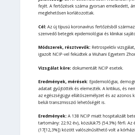
fejét. A fertőzések száma gyorsan emelkedett, ám 
meglehetősen korlátozottak.
Cél:
Az új típusú koronavírus fertőzésből szárma
szenvedő betegek epidemiológiai és klinikai saját
Módszerek, résztvevők:
Retrospektív vizsgálat
igazolt NCIP-vel feküdtek a Wuhani Egyetem Zhon
Vizsgálat köre:
dokumentált NCIP esetek.
Eredmények, mérések
: Epidemiológiai, demográ
adatait gyűjtötték és elemezték. A kritikus, és n
az egészségügyi ellátószemélyzet és az azonos k
belüli transzmisszió lehetőségét is.
Eredmények:
A 138 NCIP miatt hospitalizált bete
tartomány: 22.92 év), közülük75 (54.3%) férfi. Az 
(17[12,3%]) között valószínűsíthető volt a kórház