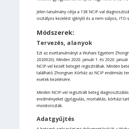
Jelen tanulmány célja a 138 NCIP-val diagnosztizál
osztályos kezelést igénylő és a nem-súlyos, ITO-s
Módszerek
:
Tervezés, alanyok
Ezt az esettanulmányt a Wuhani Egyetem Zhongn
2020020). Minden 2020. január 1. és 2020. januá
NCIP-vel kezelt beteget regisztráltak. Minden be
található Zhongnan Kórház az NCIP endémiás terü
esetek kezelésére.
Minden NCIP-vel regisztrált beteg diagnosztizálá
eredményeket (gyógyulás, mortalitás, kórházi tar
monitorozták.
Adatgyűjtés
A betegek egészségügyi dokumentációját a Wuha