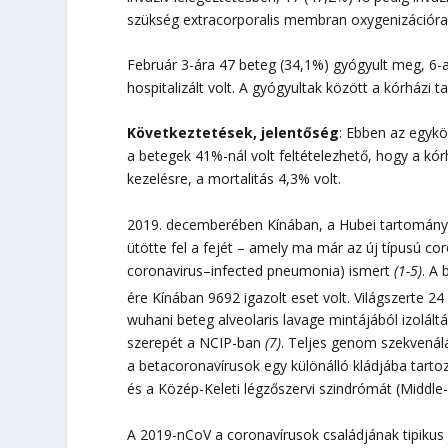
szükség extracorporalis membran oxygenizációr
Február 3-ára 47 beteg (34,1%) gyógyult meg, 6-a
hospitalizált volt. A gyógyultak között a kórházi t
Következtetések, jelentőség
: Ebben az egykö
a betegek 41%-nál volt feltételezhető, hogy a kó
kezelésre, a mortalitás 4,3% volt.
2019. decemberében Kínában, a Hubei tartomány
ütötte fel a fejét – amely ma már az új típusú 
coronavirus–infected pneumonia) ismert
(1-5)
. A
ére Kínában 9692 igazolt eset volt. Világszerte 24
wuhani beteg alveolaris lavage mintájából izolált
szerepét a NCIP-ban
(7)
. Teljes genom szekvenálás
a betacoronavírusok egy különálló kládjába tarto
és a Közép-Keleti légzőszervi szindrómát (Middl
A 2019-nCoV a coronavírusok családjának tipikus 