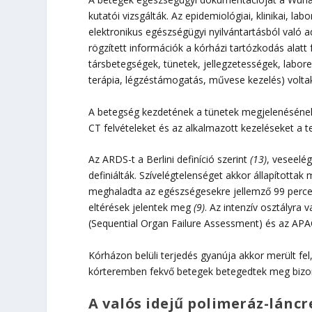
kutatói vizsgálták. Az epidemiológiai, klinikai, l
elektronikus egészségügyi nyilvántartásból való ad
rögzített információk a kórházi tartózkodás alatt
társbetegségek, tünetek, jellegzetességek, laborer
terápia, légzéstámogatás, művese kezelés) volta
A betegség kezdetének a tünetek megjelenésének 
CT felvételeket és az alkalmazott kezeléseket a t
Az ARDS-t a Berlini definíció szerint
(13)
, veseelé
definiálták. Szívelégtelenséget akkor állapította
meghaladta az egészségesekre jellemző 99 percent
eltérések jelentek meg
(9)
. Az intenzív osztályra
(Sequential Organ Failure Assessment) és az APAC
Kórházon belüli terjedés gyanúja akkor merült f
kórteremben fekvő betegek betegedtek meg bizonyo
A valós idejű polimeráz-lánc