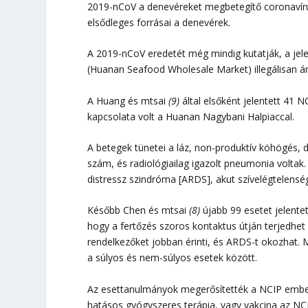
2019-nCoV a denevéreket megbetegítő coronavírus
elsődleges forrásai a denevérek.
A 2019-nCoV eredetét még mindig kutatják, a jel
(Huanan Seafood Wholesale Market) illegálisan ár
A Huang és mtsai
(9)
által elsőként jelentett 41
kapcsolata volt a Huanan Nagybani Halpiaccal.
A betegek tünetei a láz, non-produktív köhögés,
szám, és radiológiailag igazolt pneumonia voltak.
distressz szindróma [ARDS], akut szívelégtelenség,
Később Chen és mtsai
(8)
újabb 99 esetet jelente
hogy a fertőzés szoros kontaktus útján terjedhet
rendelkezőket jobban érinti, és ARDS-t okozhat. 
a súlyos és nem-súlyos esetek között.
Az esettanulmányok megerősítették a NCIP ember
hatásos gyógyszeres terápia, vagy vakcina az NCI