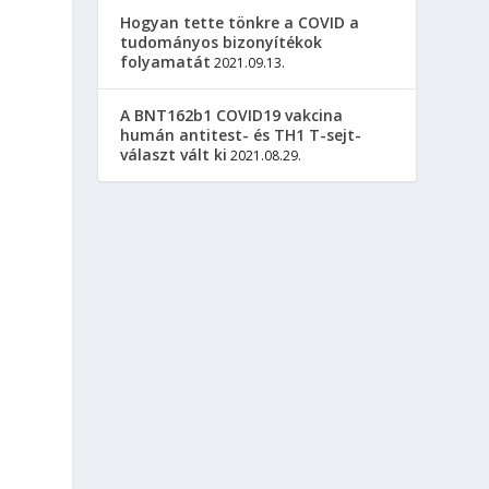
Hogyan tette tönkre a COVID a
tudományos bizonyítékok
folyamatát
2021.09.13.
A BNT162b1 COVID19 vakcina
humán antitest- és TH1 T-sejt-
választ vált ki
2021.08.29.