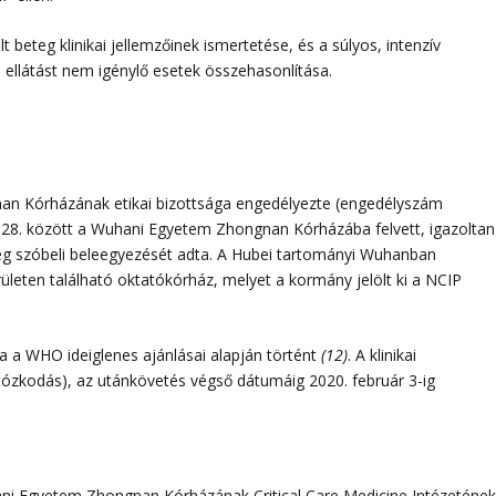
t beteg klinikai jellemzőinek ismertetése, és a súlyos, intenzív
 ellátást nem igénylő esetek összehasonlítása.
an Kórházának etikai bizottsága engedélyezte (engedélyszám
r 28. között a Wuhani Egyetem Zhongnan Kórházába felvett, igazoltan
teg szóbeli beleegyezését adta. A Hubei tartományi Wuhanban
leten található oktatókórház, melyet a kormány jelölt ki a NCIP
sa a WHO ideiglenes ajánlásai alapján történt
(12)
. A klinikai
tózkodás), az utánkövetés végső dátumáig 2020. február 3-ig
ni Egyetem Zhongnan Kórházának Critical Care Medicine Intézeténe