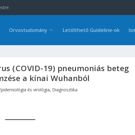
estre
Orvostudomány
Letölthető Guideline-ok
Is
irus (COVID-19) pneumoniás beteg
lemzése a kínai Wuhanból
Epidemiológia és virológia
,
Diagnosztika