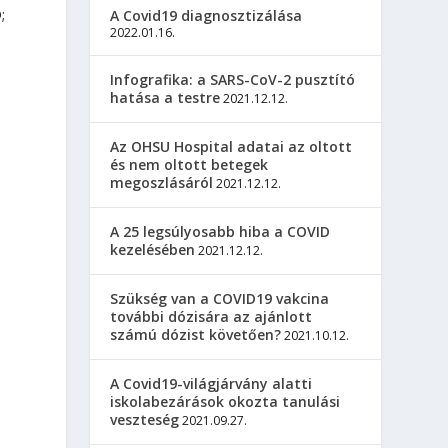
;
A Covid19 diagnosztizálása
2022.01.16.
Infografika: a SARS-CoV-2 pusztító
hatása a testre
2021.12.12.
Az OHSU Hospital adatai az oltott
és nem oltott betegek
megoszlásáról
2021.12.12.
A 25 legsúlyosabb hiba a COVID
kezelésében
2021.12.12.
Szükség van a COVID19 vakcina
további dózisára az ajánlott
számú dózist követően?
2021.10.12.
A Covid19-világjárvány alatti
iskolabezárások okozta tanulási
veszteség
2021.09.27.