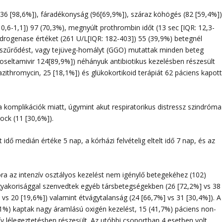
136 [98,6%]), fáradékonyság (96[69,9%]), száraz köhögés (82 [59,4%])
 0,6-1,1]) 97 (70,3%), megnyúlt prothrombin időt (13 sec [IQR: 12,3-
ydrogenase értéket (261 U/L[IQR: 182-403]) 55 (39,9%) betegnél
s beszűrődést, vagy tejüveg-homályt (GGO) mutattak minden beteg
 (oseltamivir 124[89,9%]) néhányuk antibiotikus kezelésben részesült
azithromycin, 25 [18,1%]) és glükokortikoid terápiát 62 páciens kapot
a komplikációk miatt, úgymint akut respiratorikus distressz szindróma
ock (11 [30,6%]).
 idő medián értéke 5 nap, a kórházi felvételig eltelt idő 7 nap, és az
ora az intenzív osztályos kezelést nem igénylő betegekéhez (102)
gyakorisággal szenvedtek egyéb társbetegségekben (26 [72,2%] vs 38
] vs 20 [19,6%]) valamint étvágytalanság (24 [66,7%] vs 31 [30,4%]). A
1,1%) kaptak nagy áramlású oxigén kezelést, 15 (41,7%) páciens non-
zív lélegeztetésben részesült. Az utóbbi csoportban 4 esetben volt