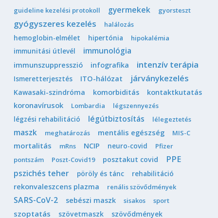
gyermekek
guideline kezelési protokoll
gyorsteszt
gyógyszeres kezelés
halálozás
hemoglobin-elmélet
hipertónia
hipokalémia
immunológia
immunitási útlevél
intenzív terápia
immunszuppresszió
infografika
járványkezelés
Ismeretterjesztés
ITO-hálózat
Kawasaki-szindróma
komorbiditás
kontaktkutatás
koronavírusok
Lombardia
légszennyezés
légútbiztosítás
légzési rehabilitáció
lélegeztetés
maszk
mentális egészség
meghatározás
MIS-C
mortalitás
NCIP
neuro-covid
mRns
Pfizer
PPE
posztakut covid
pontszám
Poszt-Covid19
pszichés teher
pöröly és tánc
rehabilitáció
rekonvaleszcens plazma
renális szövődmények
SARS-CoV-2
sebészi maszk
sisakos
sport
szoptatás
szövetmaszk
szövődmények