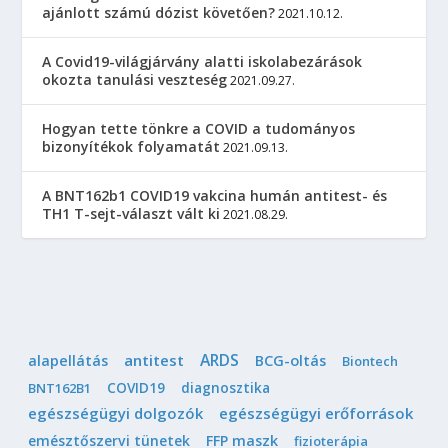
ajánlott számú dózist követően?
2021.10.12.
A Covid19-világjárvány alatti iskolabezárások
okozta tanulási veszteség
2021.09.27.
Hogyan tette tönkre a COVID a tudományos
bizonyítékok folyamatát
2021.09.13.
A BNT162b1 COVID19 vakcina humán antitest- és
TH1 T-sejt-választ vált ki
2021.08.29.
ARDS
antitest
alapellátás
BCG-oltás
Biontech
COVID19
diagnosztika
BNT162B1
egészségügyi dolgozók
egészségügyi erőforrások
emésztőszervi tünetek
FFP maszk
fizioterápia