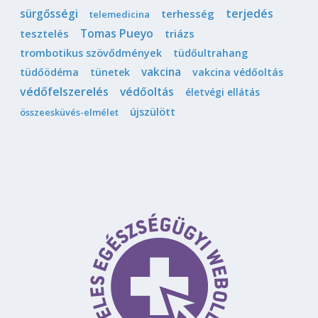
sürgősségi
terjedés
terhesség
telemedicina
Tomas Pueyo
tesztelés
triázs
trombotikus szövődmények
tüdőultrahang
vakcina
tüdőödéma
tünetek
vakcina védőoltás
védőfelszerelés
védőoltás
életvégi ellátás
újszülött
összeesküvés-elmélet