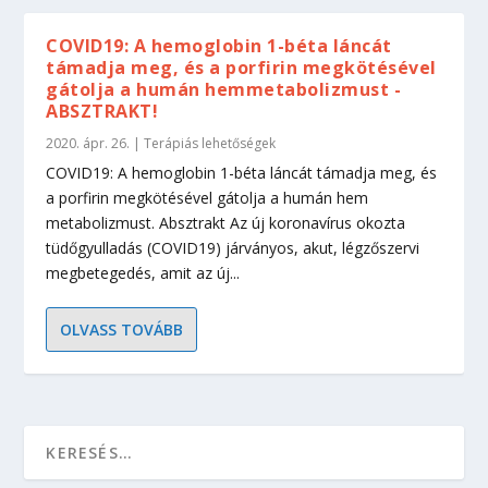
COVID19: A hemoglobin 1-béta láncát
támadja meg, és a porfirin megkötésével
gátolja a humán hemmetabolizmust -
ABSZTRAKT!
2020. ápr. 26.
|
Terápiás lehetőségek
COVID19: A hemoglobin 1-béta láncát támadja meg, és
a porfirin megkötésével gátolja a humán hem
metabolizmust. Absztrakt Az új koronavírus okozta
tüdőgyulladás (COVID19) járványos, akut, légzőszervi
megbetegedés, amit az új...
OLVASS TOVÁBB