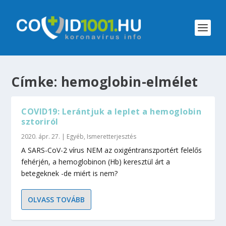
Címke:
hemoglobin-elmélet
COVID19: Lerántjuk a leplet a hemoglobin
sztoriról
2020. ápr. 27.
|
Egyéb
,
Ismeretterjesztés
A SARS-CoV-2 vírus NEM az oxigéntranszportért felelős
fehérjén, a hemoglobinon (Hb) keresztül árt a
betegeknek -de miért is nem?
OLVASS TOVÁBB