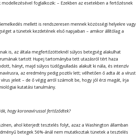
k modellezésével foglalkozik: – Ezekben az esetekben a fertőzésnek
emelkedés mellett is rendszeresen mennek közösségi helyekre vagy
egséget a tünetek kezdetének első napjaiban – amikor állítólag a
ak is, az általa megfertőzötteknél súlyos betegség alakulhat
entrumának tartott Hupej tartományba tett utazásról tért haza
ott, hányt, majd súlyos tüdőgyulladás alakult ki nála, és intenzív
ronavírusra, az eredmény pedig pozitív lett; vélhetően ő adta át a vírust
rus jeleit – de ő végig arról számolt be, hogy jól érzi magát, írja
iológiai kutatási tanulmány.
ák, hogy koronavírussal fertőződtek?
yszínen, ahol kiterjedt tesztelés folyt, azaz a Washington államban
eredményű betegek 56%-ánál nem mutatkoztak tünetek a tesztelés