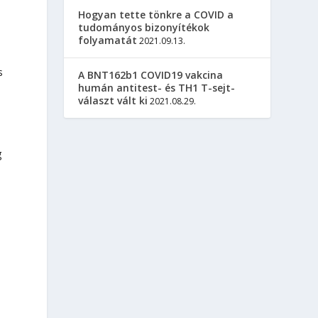
Hogyan tette tönkre a COVID a
tudományos bizonyítékok
folyamatát
2021.09.13.
s
A BNT162b1 COVID19 vakcina
humán antitest- és TH1 T-sejt-
választ vált ki
2021.08.29.
g