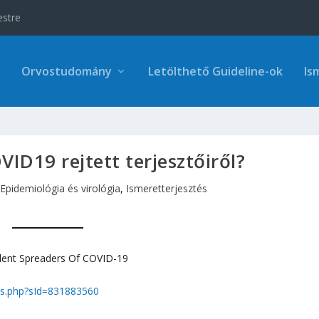
estre
Orvostudomány
Letölthető Guideline-ok
Is
ID19 rejtett terjesztőiről?
,
Epidemiológia és virológia
,
Ismeretterjesztés
ent Spreaders Of COVID-19
rg/s.php?sId=831883560