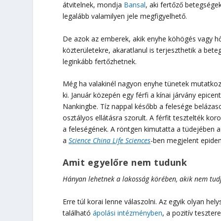
átvitelnek, mondja
Bansal
, aki fertőző betegsége
legalább valamilyen jele megfigyelhető.
De azok az emberek, akik enyhe köhögés vagy hő
közterületekre, akaratlanul is terjeszthetik a bet
leginkább fertőzhetnek.
Még ha valakinél nagyon enyhe tünetek mutatkozn
ki. Január közepén egy férfi a kínai járvány epic
Nankingbe. Tíz nappal később a felesége belázasod
osztályos ellátásra szorult. A férfit tesztelték ko
a feleségének. A röntgen kimutatta a tüdejében a ví
a
Science China Life Sciences
-ben megjelent epidem
Amit egyelőre nem tudunk
Hányan lehetnek a lakosság körében, akik nem tudj
Erre túl korai lenne válaszolni. Az egyik olyan hel
található
ápolási intézményben
, a pozitív teszt