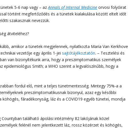
tünetek 5-6 nap vagy – az
Annals of Internal Medicine
orvosi folyóirat
russal történt megfertőződés és a tünetek kialakulása között eltelt időt
lőtti szakasznak nevezzük.
ég átviteléhez?
inkább, amikor a tünetek megjelennek, nyilatkozta Maria Van Kerkhove
hnikai vezetője egy április 1-jei
sajtótájékoztatón
. – Tesztelési és
an van bizonyítékunk arra, hogy a preszimptomatikus személyek
 az epidemiológus Smith; a WHO szerint a legvalószínűbb, hogy a
rabban fordul elő, mint a teljes tünetmentesség. Mintegy 75%-a a
zemélyeknek preszimptomatikusnak bizonyul, azaz egy későbbi
k a köhögés, fáradékonyság, láz és a COVID19 egyéb tünetei, mondja
 Countyban található ápolási intézmény 82 lakójának közel
személyek felénél nem jelentkezett láz, rossz közérzet és köhögés,