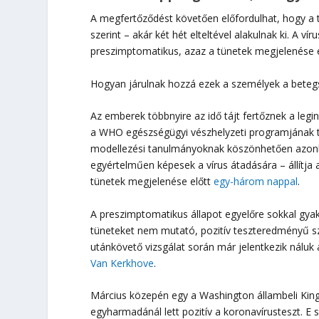
A megfertőződést követően előfordulhat, hogy a 
szerint – akár két hét elteltével alakulnak ki. A ví
preszimptomatikus, azaz a tünetek megjelenése e
Hogyan járulnak hozzá ezek a személyek a betegs
Az emberek többnyire az idő tájt fertőznek a leg
a WHO egészségügyi vészhelyzeti programjának tec
modellezési tanulmányoknak köszönhetően azonb
egyértelműen képesek a vírus átadására – állítja
tünetek megjelenése előtt
egy-három nappal
.
A preszimptomatikus állapot egyelőre sokkal gyak
tüneteket nem mutató, pozitív teszteredményű s
utánkövető vizsgálat során már jelentkezik nálu
Van Kerkhove
.
Március közepén egy a Washington állambeli King
egyharmadánál lett pozitív a koronavírusteszt. E 