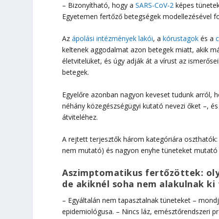
– Bizonyítható, hogy a
SARS-CoV-2
képes tünetek 
Egyetemen fertőző betegségek modellezésével fog
Az
ápolási intézmények lakói
, a
kórustagok
és a
keltenek aggodalmat azon betegek miatt, akik már
életvitelüket, és úgy adják át a vírust az ismerő
betegek.
Egyelőre azonban nagyon keveset tudunk arról, ho
néhány közegészségügyi kutató nevezi őket –, és
átviteléhez.
A rejtett terjesztők három kategóriára osztható
nem mutató) és nagyon enyhe tüneteket mutató fe
Aszimptomatikus fertőzöttek: oly
de akiknél soha nem alakulnak ki
– Egyáltalán nem tapasztalnak tüneteket – mond
epidemiológusa. – Nincs láz, emésztőrendszeri p