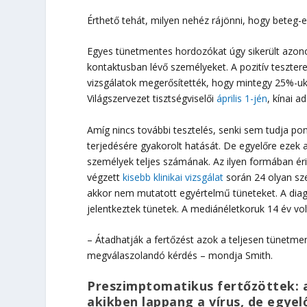
Érthető tehát, milyen nehéz rájönni, hogy beteg-e
Egyes tünetmentes hordozókat úgy sikerült azon
kontaktusban lévő személyeket. A pozitív teszt
vizsgálatok megerősítették, hogy mintegy 25%-uk
Világszervezet tisztségviselői
április 1-jén
, kínai a
Amíg nincs további tesztelés, senki sem tudja p
terjedésére gyakorolt hatását. De egyelőre ezek 
személyek teljes számának. Az ilyen formában érin
végzett
kisebb klinikai vizsgálat
során 24 olyan sze
akkor nem mutatott egyértelmű tüneteket. A dia
jelentkeztek tünetek. A mediánéletkoruk 14 év vol
– Átadhatják a fertőzést azok a teljesen tünetme
megválaszolandó kérdés – mondja Smith.
Preszimptomatikus fertőzöttek: 
akikben lappang a vírus, de egy