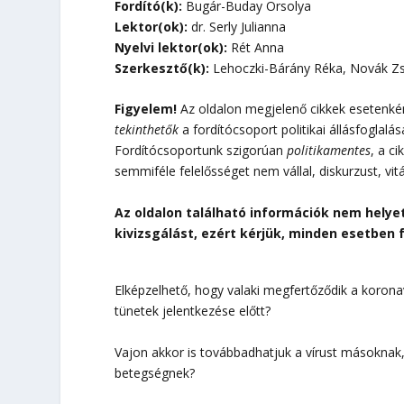
Fordító(k):
Bugár-Buday Orsolya
Lektor(ok):
dr. Serly Julianna
Nyelvi lektor(ok):
Rét Anna
Szerkesztő(k):
Lehoczki-Bárány Réka, Novák Z
Figyelem!
Az oldalon megjelenő cikkek esetenként
tekinthetők
a fordítócsoport politikai állásfoglalá
Fordítócsoportunk szigorúan
politikamentes
, a c
semmiféle felelősséget nem vállal, diskurzust, vit
Az oldalon található információk nem helye
kivizsgálást, ezért kérjük, minden esetben 
Elképzelhető, hogy valaki megfertőződik a korona
tünetek jelentkezése előtt?
Vajon akkor is továbbadhatjuk a vírust másoknak
betegségnek?