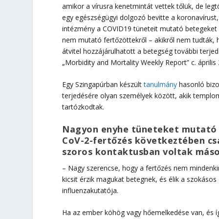
amikor a vírusra kenetmintát vettek tőlük, de leg
egy egészségügyi dolgozó bevitte a koronavírust,
intézmény a COVID19 tüneteit mutató betegeket el
nem mutató fertőzöttekről – akikről nem tudták, h
átvitel hozzájárulhatott a betegség további ter
„Morbidity and Mortality Weekly Report” c. április 
Egy Szingapúrban készült
tanulmány
hasonló bizo
terjedésére olyan személyek között, akik templom
tartózkodtak.
Nagyon enyhe tüneteket mutató f
CoV-2-fertőzés következtében csak
szoros kontaktusban voltak más
– Nagy szerencse, hogy a fertőzés nem mindenkir
kicsit érzik magukat betegnek, és élik a szokáso
influenzakutatója.
Ha az ember köhög vagy hőemelkedése van, és így