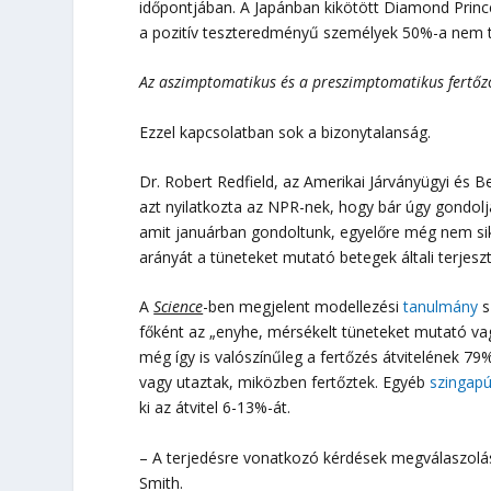
időpontjában. A Japánban kikötött Diamond Prin
a pozitív teszteredményű személyek 50%-a nem t
Az aszimptomatikus és a preszimptomatikus fertőzött
Ezzel kapcsolatban sok a bizonytalanság.
Dr. Robert Redfield, az Amerikai Járványügyi és B
azt nyilatkozta az NPR-nek, hogy bár úgy gondolja
amit januárban gondoltunk, egyelőre még nem si
arányát a tüneteket mutató betegek általi terjesz
A
Science
-ben megjelent modellezési
tanulmány
s
főként az „enyhe, mérsékelt tüneteket mutató va
még így is valószínűleg a fertőzés átvitelének 79
vagy utaztak, miközben fertőztek. Egyéb
szingapú
ki az átvitel 6-13%-át.
– A terjedésre vonatkozó kérdések megválaszolá
Smith.