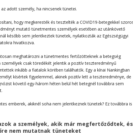
 az adott személy, ha nincsenek tünetei.
osítani, hogy megkeresték és tesztelték a COVID19-betegekkel szoro
eredményt mutató tünetmentes személyek esetében az utánkövető
nál később sem jelentkeztek tünetek, nyilatkozták az Egészségügyi
datokra hivatkozva.
ontosan meghatározni a tünetmentes fertőzötteknek a betegség
a személyek csak töredékét jelentik a pozitív teszteredményű
tettek inkább a fiatalok körében találhatók. Egy a kínai Nankingban
mélyt kísértek figyelemmel, akinek pozitív lett a teszteredménye, de
gnózist követő egy-három héten belül hét betegnél továbbra sem
t.
ntes emberek, akiknél soha nem jelentkeznek tünetek? Ez továbbra is
azok a személyek, akik már megfertőződtek, és
előre nem mutatnak tüneteket