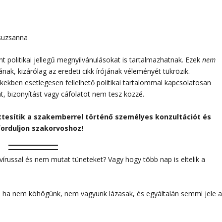
suzsanna
 politikai jellegű megnyilvánulásokat is tartalmazhatnak. Ezek
nem
sának, kizárólag az eredeti cikk írójának véleményét tükrözik.
ikkekben esetlegesen fellelhető politikai tartalommal kapcsolatosan
át, bizonyítást vagy cáfolatot nem tesz közzé.
ttesítik a szakemberrel történő személyes konzultációt és
forduljon szakorvoshoz!
vírussal és nem mutat tüneteket? Vagy hogy több nap is eltelik a
, ha nem köhögünk, nem vagyunk lázasak, és egyáltalán semmi jele 