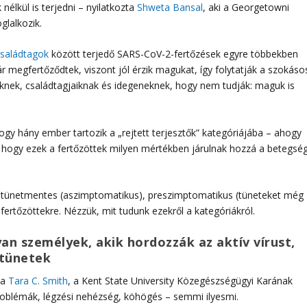
nélkül is terjedni – nyilatkozta
Shweta Bansal
, aki a Georgetowni
lalkozik.
családtagok
között terjedő SARS-CoV-2-fertőzések egyre többekben
 megfertőződtek, viszont jól érzik magukat, így folytatják a szokáso
seiknek, családtagjaiknak és idegeneknek, hogy nem tudják: maguk is
gy hány ember tartozik a „rejtett terjesztők” kategóriájába – ahogy
 hogy ezek a fertőzöttek milyen mértékben járulnak hozzá a betegsé
k: tünetmentes (aszimptomatikus), preszimptomatikus (tüneteket még
rtőzöttekre. Nézzük, mit tudunk ezekről a kategóriákról.
an személyek, akik hordozzák az aktív vírust,
 tünetek
ja
Tara C. Smith
, a Kent State University Közegészségügyi Karának
roblémák, légzési nehézség, köhögés – semmi ilyesmi.