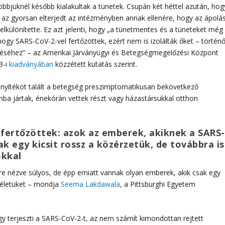
többjüknél később kialakultak a tünetek. Csupán két héttel azután, hog
 az gyorsan elterjedt az intézményben annak ellenére, hogy az ápolás
különítette. Ez azt jelenti, hogy „a tünetmentes és a tüneteket még
ogy SARS-CoV-2-vel fertőzöttek, ezért nem is izolálták őket – történ
jedéséhez” – az Amerikai Járványügyi és Betegségmegelőzési Központ
3-i
kiadványában
közzétett kutatás szerint.
nyítékot talált a betegség preszimptomatikusan bekövetkező
ba jártak, énekórán vettek részt vagy házastársukkal otthon
ertőzöttek: azok az emberek, akiknek a SARS-
 egy kicsit rossz a közérzetük, de továbbra is
okkal
e nézve súlyos, de épp emiatt vannak olyan emberek, akik csak egy
s életüket – mondja
Seema Lakdawala
, a Pittsburghi Egyetem
 terjeszti a SARS-CoV-2-t, az nem számít kimondottan rejtett