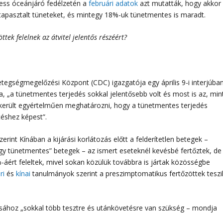
cess óceánjáró fedélzetén a
februári adatok
azt mutatták, hogy akkor
apasztalt tüneteket, és mintegy 18%-uk tünetmentes is maradt.
ek felelnek az átvitel jelentős részéért?
etegségmegelőzési Központ (CDC) igazgatója egy április 9-i interjúba
, „a tünetmentes terjedés sokkal jelentősebb volt és most is az, min
került egyértelműen meghatározni, hogy a tünetmentes terjedés
téshez képest”.
zerint Kínában a kijárási korlátozás előtt a felderítetlen betegek –
gy tünetmentes” betegek – az ismert eseteknél kevésbé fertőztek, de
%-áért feleltek, mivel sokan közülük továbbra is jártak közösségbe
ri
és
kínai
tanulmányok szerint a preszimptomatikus fertőzöttek teszi
sához „sokkal több tesztre és utánkövetésre van szükség – mondja