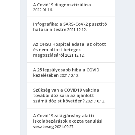
A Covid19 diagnosztizálása
2022.01.16.
Infografika: a SARS-CoV-2 pusztító
hatása a testre
2021.12.12.
Az OHSU Hospital adatai az oltott
és nem oltott betegek
megoszlásáról
2021.12.12.
A 25 legsúlyosabb hiba a COVID
kezelésében
2021.12.12.
Szükség van a COVID19 vakcina
további dózisára az ajánlott
számú dózist követően?
2021.10.12.
A Covid19-világjárvány alatti
a
iskolabezárások okozta tanulási
veszteség
2021.09.27.