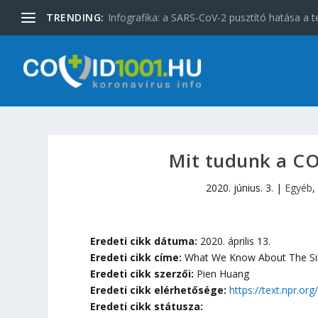
TRENDING:
Infografika: a SARS-CoV-2 pusztító hatása a t
Mit tudunk a COV
2020. június. 3.
|
Egyéb
Eredeti cikk dátuma:
2020. április 13.
Eredeti cikk címe:
What We Know About The Sil
Eredeti cikk szerzői:
Pien Huang
Eredeti cikk elérhetősége:
https://text.npr.o
Eredeti cikk státusza: