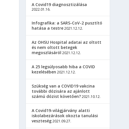
A Covid19 diagnosztizálása
2022.01.16.
Infografika: a SARS-CoV-2 pusztító
hatása a testre
2021.12.12.
Az OHSU Hospital adatai az oltott
és nem oltott betegek
megoszlásáról
2021.12.12.
A 25 legsúlyosabb hiba a COVID
kezelésében
2021.12.12.
Szükség van a COVID19 vakcina
további dózisára az ajánlott
számú dózist követően?
2021.10.12.
A Covid19-világjárvány alatti
iskolabezárások okozta tanulási
veszteség
2021.09.27.