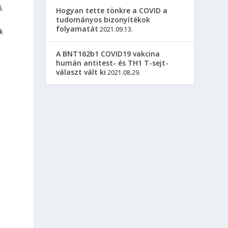
.
Hogyan tette tönkre a COVID a
tudományos bizonyítékok
folyamatát
2021.09.13.
k
A BNT162b1 COVID19 vakcina
humán antitest- és TH1 T-sejt-
választ vált ki
2021.08.29.
,