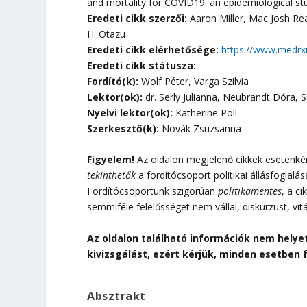
and mortality for COVID19: an epidemiological st
Eredeti cikk szerzői:
Aaron Miller, Mac Josh Rea
H. Otazu
Eredeti cikk elérhetősége:
https://www.medrx
Eredeti cikk státusza:
Fordító(k):
Wolf Péter, Varga Szilvia
Lektor(ok):
dr. Serly Julianna, Neubrandt Dóra, 
Nyelvi lektor(ok):
Katherine Poll
Szerkesztő(k):
Novák Zsuzsanna
Figyelem!
Az oldalon megjelenő cikkek esetenként
tekinthetők
a fordítócsoport politikai állásfoglalá
Fordítócsoportunk szigorúan
politikamentes
, a c
semmiféle felelősséget nem vállal, diskurzust, vit
Az oldalon található információk nem helye
kivizsgálást, ezért kérjük, minden esetben 
Absztrakt