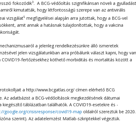
3
esszió fokozódik
. A BCG-védőoltás szignifikánsan növeli a gyulladás
 amiről kimutatták, hogy létfontosságú szerepe van az antivirális
5
ai vizsgálat
megfigyelései alapján arra jutottak, hogy a BCG-vel
sökkent, amit annak a hatásnak tulajdonítottak, hogy a vakcina
yakoriságát.
echanizmusairól a jelenleg rendelkezésünkre álló ismeretek
mzésével jelen vizsgálatunkban arra próbálunk választ kapni, hogy van
 a COVID19-fertőzésekhez köthető morbiditás és mortalitás között a
tokolljait a http://www.bcgatlas.org/ címen elérhető BCG
e. Az adatbázist a BCG-védőoltások megkezdésének dátumai
a kiegészítő táblázatban találhatók. A COVID19-esetekre és -
s://google.org/crisisresponse/covid19-map
oldalról szereztük be 2020.
időzóna szerint). Az adatelemzést Matlab-szkriptekkel végeztük.