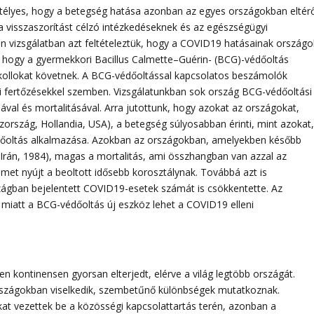
jtélyes, hogy a betegség hatása azonban az egyes országokban eltérő
a visszaszorítást célzó intézkedéseknek és az egészségügyi
elen vizsgálatban azt feltételeztük, hogy a COVID19 hatásainak országo
i, hogy a gyermekkori Bacillus Calmette–Guérin- (BCG)-védőoltás
kollokat követnek. A BCG-védőoltással kapcsolatos beszámolók
úti fertőzésekkel szemben. Vizsgálatunkban sok ország BCG-védőoltási
ával és mortalitásával. Arra jutottunk, hogy azokat az országokat,
ország, Hollandia, USA), a betegség súlyosabban érinti, mint azokat
dőoltás alkalmazása. Azokban az országokban, amelyekben később
Irán, 1984), magas a mortalitás, ami összhangban van azzal az
lmet nyújt a beoltott idősebb korosztálynak. Továbbá azt is
zágban bejelentett COVID19-esetek számát is csökkentette. Az
 miatt a BCG-védőoltás új eszköz lehet a COVID19 elleni
n kontinensen gyorsan elterjedt, elérve a világ legtöbb országát.
zágokban viselkedik, szembetűnő különbségek mutatkoznak.
at vezettek be a közösségi kapcsolattartás terén, azonban a