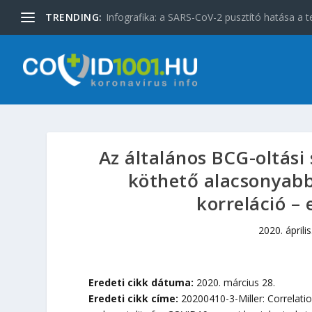
TRENDING:
Infografika: a SARS-CoV-2 pusztító hatása a t
Az általános BCG-oltási
köthető alacsonyabb
korreláció – 
2020. április
Eredeti cikk dátuma:
2020. március 28.
Eredeti cikk címe:
20200410-3-Miller: Correlati