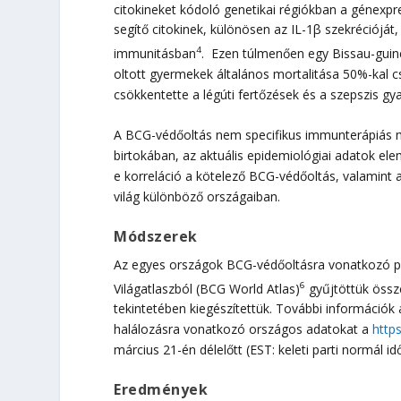
citokineket kódoló genetikai régiókban a génexpr
segítő citokinek, különösen az IL-1β szekrécióját,
4
immunitásban
. Ezen túlmenően egy Bissau-guine
oltott gyermekek általános mortalitása 50%-kal c
csökkentette a légúti fertőzések és a szepszis g
A BCG-védőoltás nem specifikus immunterápiás m
birtokában, az aktuális epidemiológiai adatok ele
e korreláció a kötelező BCG-védőoltás, valamint
világ különböző országaiban.
Módszerek
Az egyes országok BCG-védőoltásra vonatkozó pro
6
Világatlaszból (BCG World Atlas)
gyűjtöttük össz
tekintetében kiegészítettük. További információk 
halálozásra vonatkozó országos adatokat a
http
március 21-én délelőtt (EST: keleti parti normál 
Eredmények