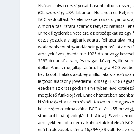
Elsőként olyan országokat hasonlítottunk össze
(Olaszország, USA, Libanon, Hollandia és Belgium
BCG-védőoltást. Az elemzésben csak olyan ország
A mortalitási rátára számos tényező hatással lehe
Ennek figyelembe vételére az országokat az egy f
osztályoztuk a Világbank adatait felhasználva (h
worldbank-country-and-lending-groups). Az orsz
amelyek éves jövedelme 1025 dollár vagy keves
3995 dollár közt van, és magas-közepes, illetv
dollár. Annak megállapítására, hogy a BCG-védő
hez kötött halálozások egymillió lakosra eső szá
legtöbb alacsony jövedelmű ország (17/18) egyál
ezekben az országokban érvényben levő kötelező
megelőző funkciójával. Ennek hátterében azonban 
kizártuk őket az elemzésből. Azokban a magas-
kötelezően alkalmazzák a BCG-oltást (55 ország),
standard hibája) volt (lásd:
1. ábra
). Ezzel szem
amelyekben soha nem alkalmaztak kötelező BCG-olt
eső halálozások száma 16,39±7,33 volt. Ez az ors