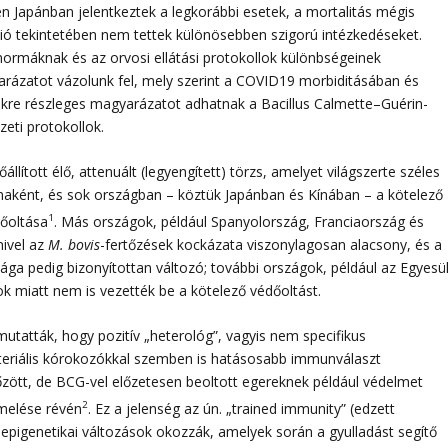
Japánban jelentkeztek a legkorábbi esetek, a mortalitás mégis
ció tekintetében nem tettek különösebben szigorú intézkedéseket.
 normáknak és az orvosi ellátási protokollok különbségeinek
yarázatot vázolunk fel, mely szerint a COVID19 morbiditásában és
kre részleges magyarázatot adhatnak a Bacillus Calmette–Guérin-
eti protokollok.
llított élő, attenuált (legyengített) törzs, amelyet világszerte széles
cinaként, és sok országban – köztük Japánban és Kínában – a kötelező
1
dőoltása
. Más országok, például Spanyolország, Franciaország és
mivel az
M. bovis
-fertőzések kockázata viszonylagosan alacsony, és a
ga pedig bizonyítottan változó; további országok, például az Egyesül
k miatt nem is vezették be a kötelező védőoltást.
utatták, hogy pozitív „heterológ”, vagyis nem specifikus
eriális kórokozókkal szemben is hatásosabb immunválaszt
tőzött, de BCG-vel előzetesen beoltott egereknek például védelmet
2
melése révén
. Ez a jelenség az ún. „trained immunity” (edzett
 epigenetikai változások okozzák, amelyek során a gyulladást segítő