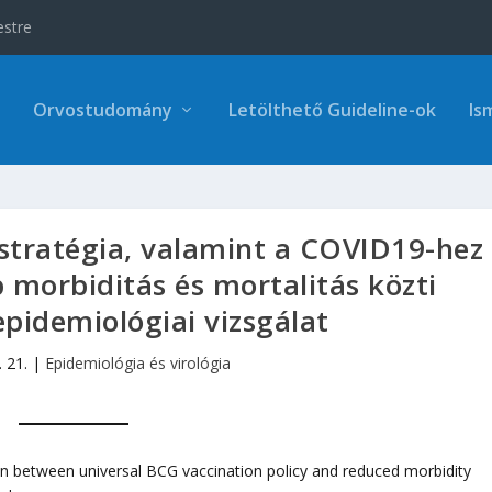
estre
Orvostudomány
Letölthető Guideline-ok
Is
 stratégia, valamint a COVID19-hez
 morbiditás és mortalitás közti
epidemiológiai vizsgálat
. 21.
|
Epidemiológia és virológia
on between universal BCG vaccination policy and reduced morbidity