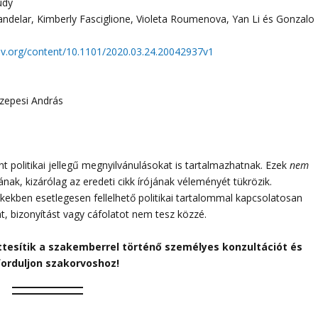
udy
ndelar, Kimberly Fasciglione, Violeta Roumenova, Yan Li és Gonzalo
iv.org/content/10.1101/2020.03.24.20042937v1
Szepesi András
 politikai jellegű megnyilvánulásokat is tartalmazhatnak. Ezek
nem
sának, kizárólag az eredeti cikk írójának véleményét tükrözik.
ikkekben esetlegesen fellelhető politikai tartalommal kapcsolatosan
át, bizonyítást vagy cáfolatot nem tesz közzé.
ttesítik a szakemberrel történő személyes konzultációt és
forduljon szakorvoshoz!