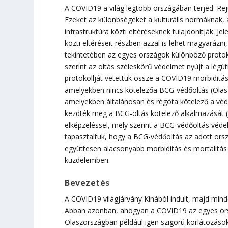
A COVID19 a világ legtöbb országában terjed. Re
Ezeket az különbségeket a kulturális normáknak, 
infrastruktúra közti eltéréseknek tulajdonítják. J
közti eltéréseit részben azzal is lehet magyarázn
tekintetében az egyes országok különböző proto
szerint az oltás széleskörű védelmet nyújt a lég
protokollját vetettük össze a COVID19 morbiditás
amelyekben nincs kötelezőa BCG-védőoltás (Olasz
amelyekben általánosan és régóta kötelező a vé
kezdték meg a BCG-oltás kötelező alkalmazását (
elképzeléssel, mely szerint a BCG-védőoltás véde
tapasztaltuk, hogy a BCG-védőoltás az adott ors
együttesen alacsonyabb morbiditás és mortalitás
küzdelemben.
Bevezetés
A COVID19 világjárvány Kínából indult, majd minde
Abban azonban, ahogyan a COVID19 az egyes ors
Olaszországban például igen szigorú korlátozások