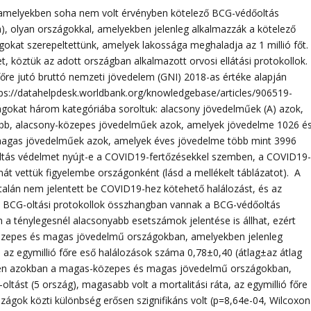
, amelyekben soha nem volt érvényben kötelező BCG-védőoltás
), olyan országokkal, amelyekben jelenleg alkalmazzák a kötelező
okat szerepeltettünk, amelyek lakossága meghaladja az 1 millió főt.
t, köztük az adott országban alkalmazott orvosi ellátási protokollok.
őre jutó bruttó nemzeti jövedelem (GNI) 2018-as értéke alapján
ttps://datahelpdesk.worldbank.org/knowledgebase/articles/906519-
ágokat három kategóriába soroltuk: alacsony jövedelműek (A) azok,
ebb, alacsony-közepes jövedelműek azok, amelyek jövedelme 1026 é
e magas jövedelműek azok, amelyek éves jövedelme több mint 3996
oltás védelmet nyújt-e a COVID19-fertőzésekkel szemben, a COVID19
mát vettük figyelembe országonként (lásd a mellékelt táblázatot). A
talán nem jelentett be COVID19-hez kötehető halálozást, és az
 BCG-oltási protokollok összhangban vannak a BCG-védőoltás
a ténylegesnél alacsonyabb esetszámok jelentése is állhat, ezért
közepes és magas jövedelmű országokban, amelyekben jelenleg
 az egymillió főre eső halálozások száma 0,78±0,40 (átlag±az átlag
ben azokban a magas-közepes és magas jövedelmű országokban,
ást (5 ország), magasabb volt a mortalitási ráta, az egymillió főre
zágok közti különbség erősen szignifikáns volt (p=8,64e-04, Wilcoxon