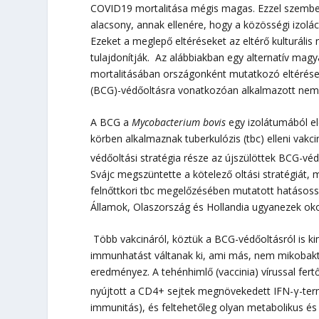
COVID19 mortalitása mégis magas. Ezzel szemben 
alacsony, annak ellenére, hogy a közösségi izolá
Ezeket a meglepő eltéréseket az eltérő kulturális
tulajdonítják. Az alábbiakban egy alternatív mag
mortalitásában országonként mutatkozó eltérése
(BCG)-védőoltásra vonatkozóan alkalmazott nemz
A BCG a
Mycobacterium bovis
egy izolátumából előá
körben alkalmaznak tuberkulózis (tbc) elleni vak
védőoltási stratégia része az újszülöttek BCG-vé
Svájc megszüntette a kötelező oltási stratégiát, 
felnőttkori tbc megelőzésében mutatott hatásossá
Államok, Olaszország és Hollandia ugyanezek oko
Több vakcináról, köztük a BCG-védőoltásról is kim
immunhatást váltanak ki, ami más, nem mikobakt
eredményez. A tehénhimlő (vaccinia) vírussal fer
nyújtott a CD4+ sejtek megnövekedett IFN-γ-ter
immunitás), és feltehetőleg olyan metabolikus és