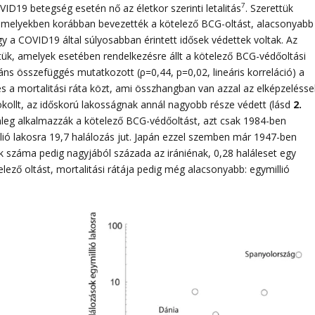
7
OVID19 betegség esetén nő az életkor szerinti letalitás
. Szerettük
melyekben korábban bevezették a kötelező BCG-oltást, alacsonyabb
y a COVID19 által súlyosabban érintett idősek védettek voltak. Az
k, amelyek esetében rendelkezésre állt a kötelező BCG-védőoltási
áns összefüggés mutatkozott (ρ=0,44, p=0,02, lineáris korreláció) a
a mortalitási ráta közt, ami összhangban van azzal az elképzeléssel
kollt, az időskorú lakosságnak annál nagyobb része védett (lásd
2.
lenleg alkalmazzák a kötelező BCG-védőoltást, azt csak 1984-ben
lió lakosra 19,7 halálozás jut. Japán ezzel szemben már 1947-ben
k száma pedig nagyjából százada az irániénak, 0,28 haláleset egy
elező oltást, mortalitási rátája pedig még alacsonyabb: egymillió