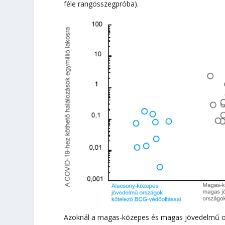
féle rangösszegpróba).
Azoknál a magas-közepes és magas jövedelmű or