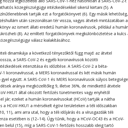
ilag hozzá legközelebb álló SARS-CoV-1-hez hasonlóan a SARS-CoV-2-t
athatós közegészségügyi intézkedésekkel sikerül kiirtani (5). A
nűtlenebbnek tartják ezt a forgatókönyvet (6). Egy másik lehetőség
éshullám után szezonálisan tér vissza, vagyis átviteli mintázatában a
ókönyv az ismert állati eredetű humán koronavírusok, például a humá
krözheti (8). Az említett forgatókönyvek megkülönböztetése a kulcs 
özegészségügyi válasz kialakításához.
iteli dinamikája a következő tényezőktől függ majd: az átvitel
hossza, a SARS-CoV-2 és egyéb koronavírusok közötti
ntézkedések intenzitása és időzítése. A SARS-CoV-2 a béta-
-1 koronavírussal, a MERS koronavírussal és két másik humán
gyel együtt. A SARS-CoV-1 és MERS koronavírusok súlyos betegsége
ések aránya megközelítőleg 9, illetve 36%, de mindkettő átvitele
CoV-HKU1 által okozott fertőzés tünetmentes vagy enyhétől
el jár; ezeket a humán koronavírusokat (HCoV) tartják a nátha
 a HCoV-HKU1 a mérsékelt égövi területeken a téli időszakban
 11), ami arra utal, hogy a téli időjárás és a vírusgazdák téli
fluenza esetében is (12–14). Úgy tűnik, hogy a HCoV-OC43 és a HCoV-
n belül (15), míg a SARS-CoV-1-fertőzés hosszabb ideig tartó