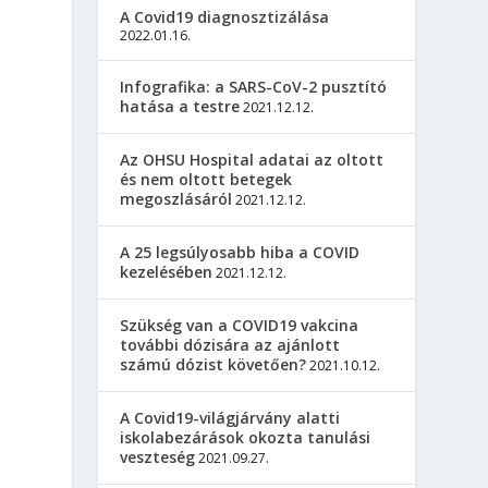
A Covid19 diagnosztizálása
2022.01.16.
Infografika: a SARS-CoV-2 pusztító
hatása a testre
2021.12.12.
Az OHSU Hospital adatai az oltott
és nem oltott betegek
megoszlásáról
2021.12.12.
A 25 legsúlyosabb hiba a COVID
kezelésében
2021.12.12.
Szükség van a COVID19 vakcina
további dózisára az ajánlott
számú dózist követően?
2021.10.12.
A Covid19-világjárvány alatti
iskolabezárások okozta tanulási
veszteség
2021.09.27.