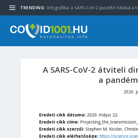
TRENDING:
Infografika: a SARS-CoV-2 pusztító hatása a t
A SARS-CoV-2 átviteli d
a pandémi
2020. j
Eredeti cikk dátuma:
2020. május 22.
Eredeti cikk címe:
Projecting_the_transmissio
Eredeti cikk szerzői:
Stephen M. Kissler, Christ
Eredeti cikk elérhetősége:
https://science.sc