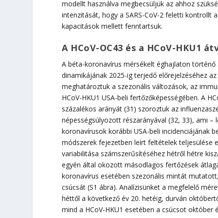
modellt használva megbecsüljük az ahhoz szükség
intenzitását, hogy a SARS-CoV-2 feletti kontrollt a
kapacitások mellett fenntartsuk.
A HCoV-OC43 és a HCoV-HKU1 átvi
A béta-koronavírus mérsékelt éghajlaton történő
dinamikájának 2025-ig terjedő előrejelzéséhez a
meghatároztuk a szezonális változások, az immu
HCoV-HKU1 USA-beli fertőzőképességében. A HCoV
százalékos arányát (31) szoroztuk az influenzasz
népességsúlyozott részarányával (32, 33), ami – 
koronavírusok korábbi USA-beli incidenciájának be
módszerek fejezetben leírt feltételek teljesülése e
variabilitása számszerűsítéséhez hétről hétre kis
egyén által okozott másodlagos fertőzések átlagá
koronavírus esetében szezonális mintát mutatott
csúcsát (S1 ábra). Analízisünket a megfelelő mére
héttől a következő év 20. hetéig, durván október
mind a HCoV-HKU1 esetében a csúcsot október é