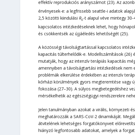
effektív reprodukciós arányszámot (23). Az azon
érvényesek-e: a legfrissebb seattle-i adatok alap
2,5 közötti kiindulási
R
-t alapul véve mintegy 30-
0
kapcsolatos intézkedéseknek lehet, hogy hónapok
és csökkentsék az újjáéledés lehetőségét (25).
A közösségi távolságtartással kapcsolatos intézk
kapacitás túlterhelődik-e. Modellszámítások (26) é
mutatják, hogy az intenzív terápiás kapacitás 
amennyiben a távolságtartási intézkedések nem e
problémák elkerülése érdekében az intenzív teráp
kórházi körülmények gyors megteremtése vagy újr
fokozása (27–30). A súlyos megbetegedéshez ve
mérsékelhetik az egészségügyi rendszerekre nehe
Jelen tanulmányban azokat a virális, környezeti é
meghatározzák a SARS-CoV-2 dinamikáját. Megáll
átvitelének lehetséges forgatókönyveit előrevetítsü
hiányzó legfontosabb adatokat, amelyek a forga