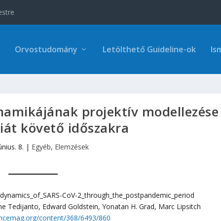
estre
Orvostudomány
Letölthető Guideline-ok
Is
inamikájának projektív modellezése
át követő időszakra
únius. 8.
|
Egyéb
,
Elemzések
n_dynamics_of_SARS-CoV-2_through_the_postpandemic_period
ine Tedijanto, Edward Goldstein, Yonatan H. Grad, Marc Lipsitch
iencemag.org/content/368/6493/860