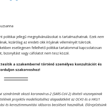
suzsanna
 politikai jellegű megnyilvánulásokat is tartalmazhatnak. Ezek
nem
sának, kizárólag az eredeti cikk írójának véleményét tükrözik.
ikkekben esetlegesen fellelhető politikai tartalommal kapcsolatosan
át, bizonyítást vagy cáfolatot nem tesz közzé.
ttesítik a szakemberrel történő személyes konzultációt és
forduljon szakorvoshoz!
vi szindrómát okozó koronavírus-2 (SARS-CoV-2) átviteli viszonyainak
vitelének projektív modellezéséhez alapadatként az OC43 és a HKU1
ási és keresztimmunitási idősoros becsléseit használtuk. Előrejelzésünk