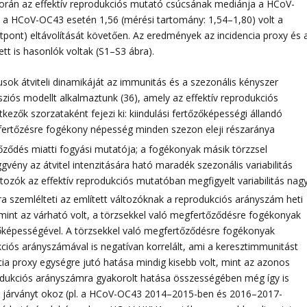
 során az effektív reprodukciós mutató csúcsának mediánja a HCoV-
 a HCoV-OC43 esetén 1,56 (mérési tartomány: 1,54–1,80) volt a
pont) eltávolítását követően. Az eredmények az incidencia proxy és 
ett is hasonlók voltak (S1–S3 ábra).
ok átviteli dinamikáját az immunitás és a szezonális kényszer
iós modellt alkalmaztunk (36), amely az effektív reprodukciós
zők szorzataként fejezi ki: kiindulási fertőzőképességi állandó
 fertőzésre fogékony népesség minden szezon eleji részaránya
őződés miatti fogyási mutatója; a fogékonyak másik törzzsel
gvény az átvitel intenzitására ható maradék szezonális variabilitás
ltozók az effektív reprodukciós mutatóban megfigyelt variabilitás nag
bra szemlélteti az említett változóknak a reprodukciós arányszám heti
mint az várható volt, a törzsekkel való megfertőződésre fogékonyak
tőzőképességével. A törzsekkel való megfertőződésre fogékonyak
kciós arányszámával is negatívan korrelált, ami a keresztimmunitást
cia proxy egységre jutó hatása mindig kisebb volt, mint az azonos
rodukciós arányszámra gyakorolt hatása összességében még így is
gy járványt okoz (pl. a HCoV-OC43 2014–2015-ben és 2016–2017-