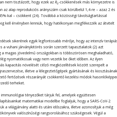
ban nem tisztázott, hogy ezek az
R
-csökkenések más környezetre is
0
ján az alap reprodukciós arányszám csak körülbelül 1,4-re – azaz 2 és
45%-kal – csökkent (24). Továbbá a közösségi távolságtartással
ig kell érvényben lenniük, hogy hatékonyan megfékezzék az átvitelt
edések sikerének egyik legfontosabb mérője, hogy az intenzív terápiá
s a vuhani járványkitörés során szerzett tapasztalatok (2) azt
még a magas jövedelmű országokban is többszörösen meghaladható,
lég nyomatékosak vagy nem vezetik be őket időben. Az ilyen
iás kapacitás növelését célzó megközelítések között szerepelt a
aszervezése, illetve a lélegeztetőgépek gyártásának és kiosztásána
zető fertőzések részarányát csökkentő kezelési módok hasonlóképpe
zedő terheket.
s immunológiai tényezőket tárjuk fel, amelyek együttesen
apításainkat matematikai modellbe foglaljuk, hogy a SARS-CoV-2
k a világjárvány alatti és utáni időszakra, illetve azonosítjuk a még
tókönyvek valószínűségi rangsorolásához szükségesek. Végül a