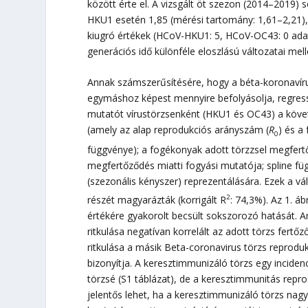
között érte el. A vizsgált öt szezon (2014–2019)
HKU1 esetén 1,85 (mérési tartomány: 1,61–2,21),
kiugró értékek (HCoV-HKU1: 5, HCoV-OC43: 0 adat
generációs idő különféle eloszlású változatai mell
Annak számszerűsítésére, hogy a béta-koronavírus
egymáshoz képest mennyire befolyásolja, regressz
mutatót vírustörzsenként (HKU1 és OC43) a követke
(amely az alap reprodukciós arányszám (
R
) és a
0
függvénye); a fogékonyak adott törzzsel megfert
megfertőződés miatti fogyási mutatója; spline füg
(szezonális kényszer) reprezentálására. Ezek a vá
2
részét magyarázták (korrigált R
: 74,3%). Az 1. á
értékére gyakorolt becsült sokszorozó hatását. A
ritkulása negatívan korrelált az adott törzs fer
ritkulása a másik Beta-coronavirus törzs reprodu
bizonyítja. A keresztimmunizáló törzs egy inciden
törzsé (S1 táblázat), de a keresztimmunitás rep
jelentős lehet, ha a keresztimmunizáló törzs na