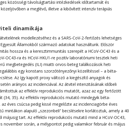
es közösségi távolságtartási intézkedések időtartamát és
 közeljövőben a meglévő, illetve a kibővített intenzív terápiás
teli dinamikája
 átvitelének modellezéséhez és a SARS-CoV-2-fertőzés lehetséges
z Egyesült Államokból származó adatokat használtunk. Először
nitás hossza és a keresztimmunitás szerepét a HCoV-OC43 és a
-OC43-ra és HCoV-HKU1-re pozitív laboratóriumi tesztek heti
erű megbetegedés (ILI) miatti orvos-beteg találkozások heti
legalábbis egy konstans szorzótényezőnyi közelítéssel – a béta-
cslése. Az így kapott proxy változó a kiegészítő anyagok és
setén arányos az incidenciával. Az átvitel intenzitásának időbeli
zámítottuk az effektív reprodukciós mutatót, azaz az egy fertőzött
t (34, 35). Az effektív reprodukciós mutató mindegyik béta-
, az éves csúcsa pedig kissé megelőzte az incidenciagörbe éves
tű mintákon alapuló „szezonbeli” becslésekre korlátoztuk, amely a 40
től májusig tart. Az effektív reprodukciós mutató mind a HCoV-OC43,
s november során, a mélypontot pedig valamikor február és május