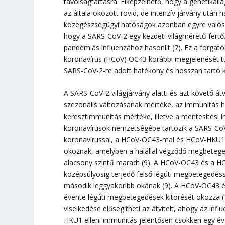
távolságtartásra. Elképzelhető, hogy a genetika
az általa okozott rövid, de intenzív járvány után h
közegészségügyi hatóságok azonban egyre valószí
hogy a SARS-CoV-2 egy kezdeti világméretű fertőz
pandémiás influenzához hasonlít (7). Ez a forgat
koronavírus (HCoV) OC43 korábbi megjelenését tü
SARS-CoV-2-re adott hatékony és hosszan tartó k
A SARS-CoV-2 világjárvány alatti és azt követő átv
szezonális változásának mértéke, az immunitás 
keresztimmunitás mértéke, illetve a mentesítési i
koronavírusok nemzetségébe tartozik a SARS-CoV
koronavírussal, a HCoV-OC43-mal és HCoV-HKU1-
okoznak, amelyben a halállal végződő megbeteged
alacsony szintű maradt (9). A HCoV-OC43 és a H
középsúlyosig terjedő felső légúti megbetegedéss
második leggyakoribb okának (9). A HCoV-OC43 és
évente légúti megbetegedések kitörését okozza (10,
viselkedése elősegítheti az átvitelt, ahogy az in
HKU1 elleni immunitás jelentősen csökken egy éve