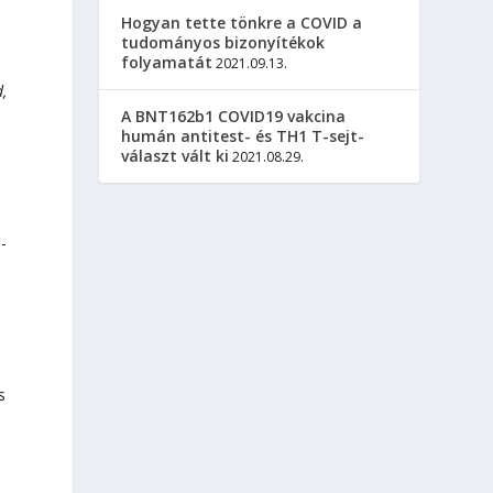
Hogyan tette tönkre a COVID a
tudományos bizonyítékok
folyamatát
2021.09.13.
,
A BNT162b1 COVID19 vakcina
humán antitest- és TH1 T-sejt-
választ vált ki
2021.08.29.
-
s