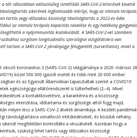
 a téli időszakban valószínűleg ismétlődő SARS-CoV-2-kitörések követik
ávolságtartás sikerének legfontosabb mérője, hogy az intenzív terápiás
ben tartós vagy időszakos közösségi távolságtartás a 2022-es évbe
például az intenzív terápiás kapacitás növelése és egy hatékony gyógymód
elősegíthetik a nyájimmunitás kialakulását. A SARS-CoV-2-vel szembeni
ásához sürgősen longitudinális szerológiai vizsgálatokra van
ell tartani a SARS-CoV-2 járványügyi felügyeletét (surveillance), mivel a
mát okozó koronavírus-2 (SARS-CoV-2) világjárványa a 2020. március 26
OVID19) közel 500 000 igazolt esetét és több mint 20 000 ember
országban és az Egyesült Államokban tapasztaltak szerint a COVID19
ek egészségügyi ellátórendszerét is túlterhelheti (2–4). Mivel
tézkedések a kontaktkövetésre, a karanténra és a közösségi
zükséges intenzitása, időtartama és sürgőssége attól függ majd,
tán milyen lesz a SARS-CoV-2 átviteli dinamikája. A kezdeti pandémiá
égi távolságtartásra vonatkozó intézkedéseket, és közülük néhány,
 sikerült megfelelően kontrollálni a vírusátvitelt. Azonban hogy a
kentsük, szükség lehet tartós vagy időszakos közösségi