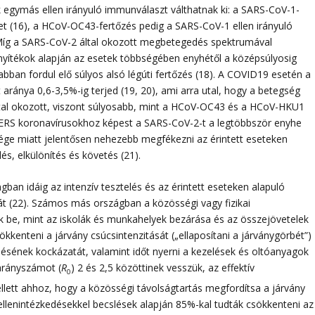
k egymás ellen irányuló immunválaszt válthatnak ki: a SARS-CoV-1-
ket (16), a HCoV-OC43-fertőzés pedig a SARS-CoV-1 ellen irányuló
 Míg a SARS-CoV-2 által okozott megbetegedés spektrumával
onyítékok alapján az esetek többségében enyhétől a középsúlyosig
bban fordul elő súlyos alsó légúti fertőzés (18). A COVID19 esetén a
aránya 0,6-3,5%-ig terjed (19, 20), ami arra utal, hogy a betegség
tal okozott, viszont súlyosabb, mint a HCoV-OC43 és a HCoV-HKU1
MERS koronavírusokhoz képest a SARS-CoV-2-t a legtöbbször enyhe
sége miatt jelentősen nehezebb megfékezni az érintett eseteken
és, elkülönítés és követés (21).
an idáig az intenzív tesztelés és az érintett eseteken alapuló
át (22). Számos más országban a közösségi vagy fizikai
k be, mint az iskolák és munkahelyek bezárása és az összejövetelek
ökkenteni a járvány csúcsintenzitását („ellaposítani a járványgörbét”)
elésének kockázatát, valamint időt nyerni a kezelések és oltóanyagok
 arányszámot (
R
) 2 és 2,5 közöttinek vesszük, az effektív
0
lett ahhoz, hogy a közösségi távolságtartás megfordítsa a járvány
llenintézkedésekkel becslések alapján 85%-kal tudták csökkenteni az