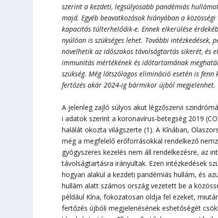
szerint a kezdeti, legsúlyosabb pandémiás hullámot
majd. Egyéb beavatkozások hiányában a közösségi t
kapacitás túlterhelődik-e. Ennek elkerülése érdeké
nyúlóan is szükséges lehet. További intézkedések, 
növelhetik az időszakos távolságtartás sikerét, és 
immunitás mértékének és időtartamának meghatároz
szükség. Még látszólagos elimináció esetén is fenn k
fertőzés akár 2024-ig bármikor újból megjelenhet.
A jelenleg zajló súlyos akut légzőszervi szindró
i adatok szerint a koronavírus-betegség 2019 (C
halálát okozta világszerte (1). A Kínában, Olasz
még a megfelelő erőforrásokkal rendelkező nemzet
gyógyszeres kezelés nem áll rendelkezésre, az in
távolságtartásra irányultak. Ezen intézkedések s
hogyan alakul a kezdeti pandémiás hullám, és azu
hullám alatt számos ország vezetett be a közöss
például Kína, fokozatosan oldja fel ezeket, miután
fertőzés újbóli megjelenésének eshetőségét csök