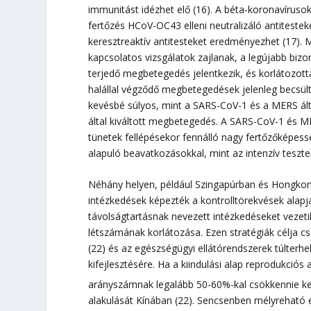
immunitást idézhet elő (16). A béta-koronavíruso
fertőzés HCoV-OC43 elleni neutralizáló antiteste
keresztreaktív antitesteket eredményezhet (17).
kapcsolatos vizsgálatok zajlanak, a legújabb biz
terjedő megbetegedés jelentkezik, és korlátozotta
halállal végződő megbetegedések jelenleg becsült 
kevésbé súlyos, mint a SARS-CoV-1 és a MERS ál
által kiváltott megbetegedés. A SARS-CoV-1 és 
tünetek fellépésekor fennálló nagy fertőzőképes
alapuló beavatkozásokkal, mint az intenzív tesztel
Néhány helyen, például Szingapúrban és Hongkongb
intézkedések képezték a kontrolltörekvések alapj
távolságtartásnak nevezett intézkedéseket vezeti
létszámának korlátozása. Ezen stratégiák célja cs
(22) és az egészségügyi ellátórendszerek túlterh
kifejlesztésére. Ha a kiindulási alap reprodukciós
arányszámnak legalább 50-60%-kal csökkennie kel
alakulását Kínában (22). Sencsenben mélyreható e