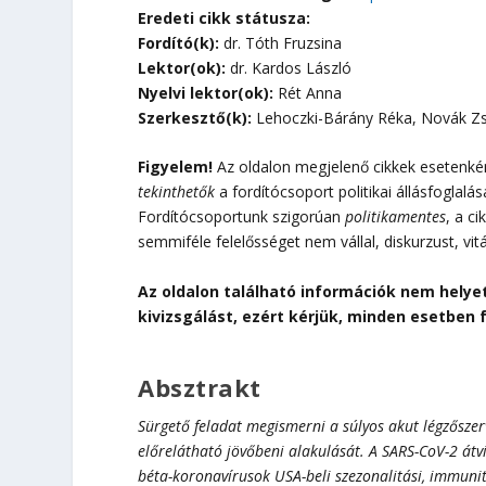
Eredeti cikk státusza:
Fordító(k):
dr. Tóth Fruzsina
Lektor(ok):
dr. Kardos László
Nyelvi lektor(ok):
Rét Anna
Szerkesztő(k):
Lehoczki-Bárány Réka, Novák Z
Figyelem!
Az oldalon megjelenő cikkek esetenként
tekinthetők
a fordítócsoport politikai állásfoglalá
Fordítócsoportunk szigorúan
politikamentes
, a c
semmiféle felelősséget nem vállal, diskurzust, vit
Az oldalon található információk nem helye
kivizsgálást, ezért kérjük, minden esetben 
Absztrakt
Sürgető feladat megismerni a súlyos akut légzőszer
előrelátható jövőbeni alakulását. A SARS-CoV-2 át
béta-koronavírusok USA-beli szezonalitási, immunit